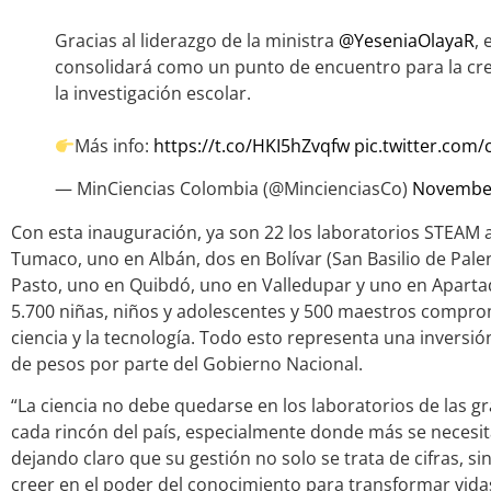
Gracias al liderazgo de la ministra
@YeseniaOlayaR
, 
consolidará como un punto de encuentro para la crea
la investigación escolar.
Más info:
https://t.co/HKI5hZvqfw
pic.twitter.com
— MinCiencias Colombia (@MincienciasCo)
November
Con esta inauguración, ya son 22 los laboratorios STEAM ac
Tumaco, uno en Albán, dos en Bolívar (San Basilio de Pal
Pasto, uno en Quibdó, uno en Valledupar y uno en Aparta
5.700 niñas, niños y adolescentes y 500 maestros compro
ciencia y la tecnología. Todo esto representa una inversió
de pesos por parte del Gobierno Nacional.
“La ciencia no debe quedarse en los laboratorios de las g
cada rincón del país, especialmente donde más se necesita
dejando claro que su gestión no solo se trata de cifras, sino
creer en el poder del conocimiento para transformar vida