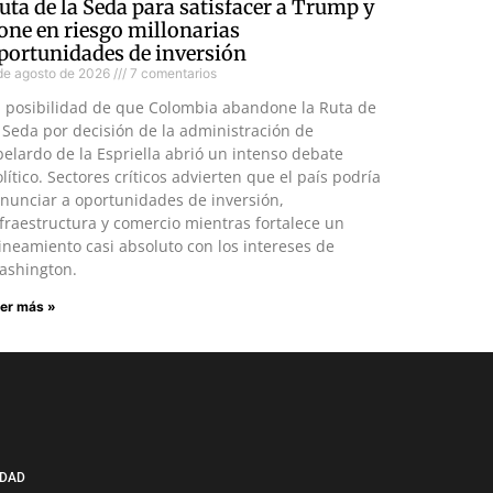
uta de la Seda para satisfacer a Trump y
one en riesgo millonarias
portunidades de inversión
de agosto de 2026
7 comentarios
a posibilidad de que Colombia abandone la Ruta de
 Seda por decisión de la administración de
elardo de la Espriella abrió un intenso debate
lítico. Sectores críticos advierten que el país podría
nunciar a oportunidades de inversión,
fraestructura y comercio mientras fortalece un
ineamiento casi absoluto con los intereses de
ashington.
er más »
IDAD