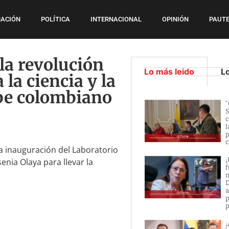
ACIÓN
POLÍTICA
INTERNACIONAL
OPINIÓN
PAUTE
la revolución
Lo más leido
L
 la ciencia y la
ibe colombiano
“
S
c
l
p
c
la inauguración del Laboratorio
¡
nia Olaya para llevar la
f
n
D
a
p
p
¡