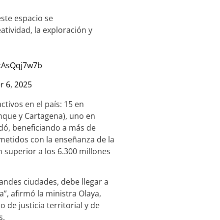
este espacio se
tividad, la exploración y
/cAsQqj7w7b
 6, 2025
tivos en el país: 15 en
enque y Cartagena), uno en
dó, beneficiando a más de
metidos con la enseñanza de la
n superior a los 6.300 millones
randes ciudades, debe llegar a
”, afirmó la ministra Olaya,
 de justicia territorial y de
s.