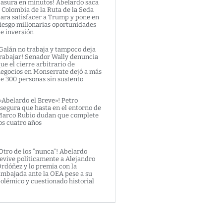
asura en minutos! Abelardo saca
 Colombia de la Ruta de la Seda
ara satisfacer a Trump y pone en
iesgo millonarias oportunidades
e inversión
Galán no trabaja y tampoco deja
rabajar! Senador Wally denuncia
ue el cierre arbitrario de
egocios en Monserrate dejó a más
e 300 personas sin sustento
»Abelardo el Breve»! Petro
segura que hasta en el entorno de
arco Rubio dudan que complete
os cuatro años
Otro de los “nunca”! Abelardo
evive políticamente a Alejandro
rdóñez y lo premia con la
mbajada ante la OEA pese a su
olémico y cuestionado historial