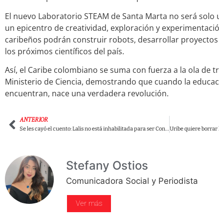
El nuevo Laboratorio STEAM de Santa Marta no será solo u
un epicentro de creatividad, exploración y experimentació
caribeños podrán construir robots, desarrollar proyectos
los próximos científicos del país.
Así, el Caribe colombiano se suma con fuerza a la ola de 
Ministerio de Ciencia, demostrando que cuando la educació
encuentran, nace una verdadera revolución.
ANTERIOR
Se les cayó el cuento: Lalis no está inhabilitada para ser Congresista y desnuda las mentiras y amarillismo de El Colombiano
Stefany Ostios
Comunicadora Social y Periodista
Ver más