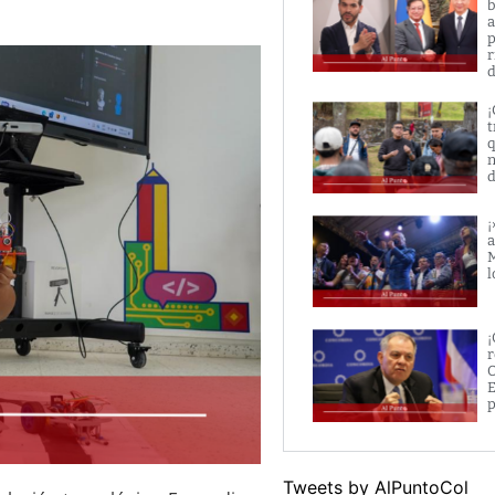
b
a
p
r
d
¡
t
q
n
d
¡
a
M
l
¡
r
O
E
p
Tweets by AlPuntoCol