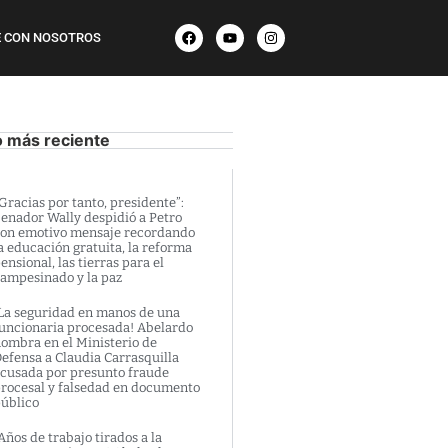
 CON NOSOTROS
o más reciente
Gracias por tanto, presidente”:
enador Wally despidió a Petro
on emotivo mensaje recordando
a educación gratuita, la reforma
ensional, las tierras para el
ampesinado y la paz
La seguridad en manos de una
uncionaria procesada! Abelardo
ombra en el Ministerio de
efensa a Claudia Carrasquilla
cusada por presunto fraude
rocesal y falsedad en documento
úblico
Años de trabajo tirados a la