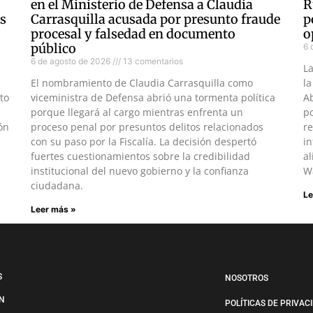
en el Ministerio de Defensa a Claudia
R
as
Carrasquilla acusada por presunto fraude
p
procesal y falsedad en documento
o
público
6 
6 de agosto de 2026
13 comentarios
L
El nombramiento de Claudia Carrasquilla como
la
to
viceministra de Defensa abrió una tormenta política
Ab
porque llegará al cargo mientras enfrenta un
po
ón
proceso penal por presuntos delitos relacionados
re
con su paso por la Fiscalía. La decisión despertó
in
fuertes cuestionamientos sobre la credibilidad
al
institucional del nuevo gobierno y la confianza
W
ciudadana.
Le
Leer más »
S
NOSOTROS
N
POLÍTICAS DE PRIVAC