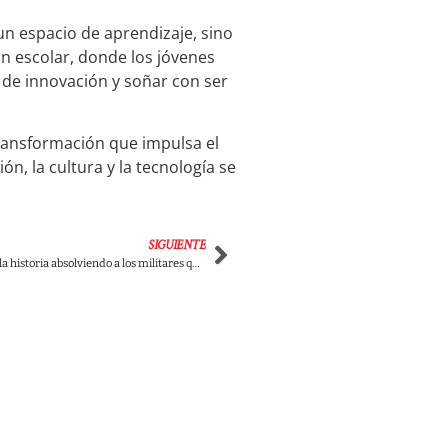
n espacio de aprendizaje, sino
n escolar, donde los jóvenes
 de innovación y soñar con ser
transformación que impulsa el
n, la cultura y la tecnología se
SIGUIENTE
Uribe quiere borrar la historia absolviendo a los militares que torturaron, desaparecieron y masacraron en el palacio de justicia