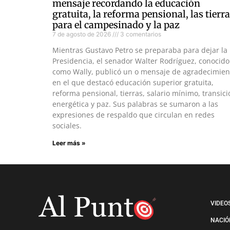
mensaje recordando la educación
gratuita, la reforma pensional, las tierr
para el campesinado y la paz
7 de agosto de 2026
3 comentarios
Mientras Gustavo Petro se preparaba para dejar la
Presidencia, el senador Walter Rodríguez, conocido
como Wally, publicó un o mensaje de agradecimien
en el que destacó educación superior gratuita,
reforma pensional, tierras, salario mínimo, transici
energética y paz. Sus palabras se sumaron a las
expresiones de respaldo que circulan en redes
sociales.
Leer más »
VIDEO
NACIÓ