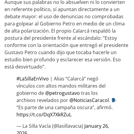
Aunque sus palabras no lo absuelven ni lo convierten
en referente político, sí apuntan directamente a un
debate mayor: el uso de denuncias no comprobadas
para golpear al Gobierno Petro en medio de un clima
de alta polarización. El propio Calarcá respaldó la
postura del presidente frente al escándalo: “Estoy
conforme con la orientación que entregó el presidente
Gustavo Petro cuando dijo que tocaba hacerle un
estudio bien profundo y esclarecer esa versión. Eso
está desvirtuado”.
#LaSillaEnVivo
| Alias “Calarcá” negó
vínculos con altos mandos militares del
gobierno de
@petrogustavo
tras los
archivos revelados por
@NoticiasCaracol
.
“Es parte de una campaña oscura”, afirmó.
https://t.co/DqX7XkRZuL
— La Silla Vacía (@lasillavacia)
January 26,
2026