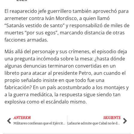
El reaparecido jefe guerrillero también aprovechó para
arremeter contra Iván Mordisco, a quien llamó
“Satanás vestido de santo” y responsabilizó de miles de
muertes “por sus egos”, marcando distancia de otras
facciones armadas.
Más allá del personaje y sus crímenes, el episodio deja
una pregunta incómoda sobre la mesa: ¿hasta dónde
algunas denuncias terminaron convertidas en un
libreto para atacar al presidente Petro, aun cuando el
propio señalado insiste en que todo fue una
fabricación? En un país acostumbrado a los montajes y
a la guerra mediática, la respuesta sigue siendo tan
explosiva como el escándalo mismo.
ANTERIOR
SIGUIENTE
Militares confiesan que el Ejército dejó correr la masacre de Barrancabermeja y rompieron el pacto de silencio tras 27 años
Lafaurie admite que Cabal no le debe lealtad a nadie, ni siquiera a la consulta de derecha, y deja servida la salida con Abelardo de la Espriella