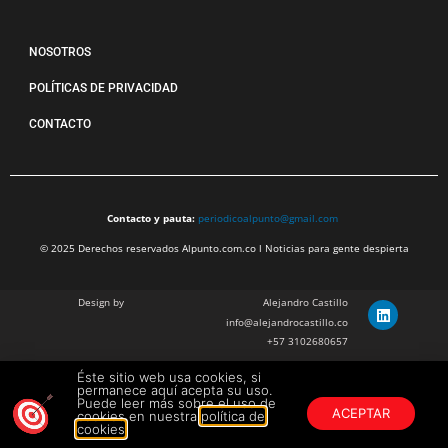
NOSOTROS
POLÍTICAS DE PRIVACIDAD
CONTACTO
Contacto y pauta:
periodicoalpunto@gmail.com
© 2025 Derechos reservados Alpunto.com.co l Noticias para gente despierta
Design by
Alejandro Castillo
info@alejandrocastillo.co
+57 3102680657
Éste sitio web usa cookies, si
Julian Barragan Verano
permanece aquí acepta su uso.
julbarg@gmail.com
Puede leer más sobre el uso de
ACEPTAR
cookies en nuestra
política de
+57 312 308 9218
cookies