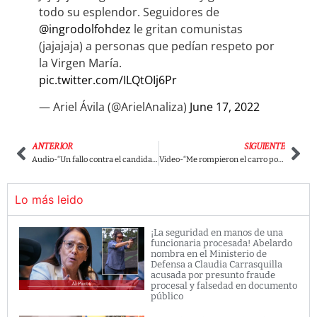
todo su esplendor. Seguidores de
@ingrodolfohdez
le gritan comunistas
(jajajaja) a personas que pedían respeto por
la Virgen María.
pic.twitter.com/ILQtOIj6Pr
— Ariel Ávila (@ArielAnaliza)
June 17, 2022
ANTERIOR
SIGUIENTE
Audio-“Un fallo contra el candidato presidencial sería un mierdero”: abogado de Rodolfo presionando a un juez
Video-“Me rompieron el carro por apoyar a Petro”: Seguidor del Pacto Histórico
Lo más leido
¡La seguridad en manos de una
funcionaria procesada! Abelardo
nombra en el Ministerio de
Defensa a Claudia Carrasquilla
acusada por presunto fraude
procesal y falsedad en documento
público