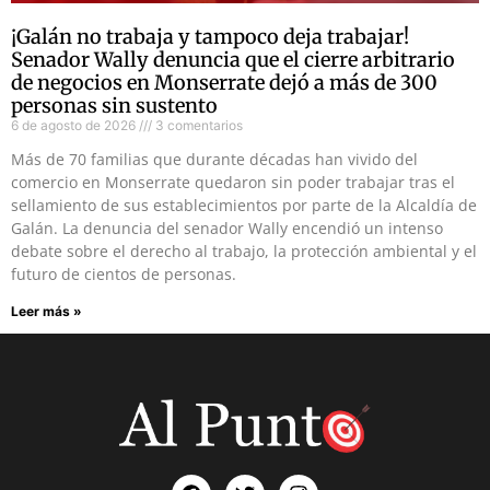
¡Galán no trabaja y tampoco deja trabajar!
Senador Wally denuncia que el cierre arbitrario
de negocios en Monserrate dejó a más de 300
personas sin sustento
6 de agosto de 2026
3 comentarios
Más de 70 familias que durante décadas han vivido del
comercio en Monserrate quedaron sin poder trabajar tras el
sellamiento de sus establecimientos por parte de la Alcaldía de
Galán. La denuncia del senador Wally encendió un intenso
debate sobre el derecho al trabajo, la protección ambiental y el
futuro de cientos de personas.
Leer más »