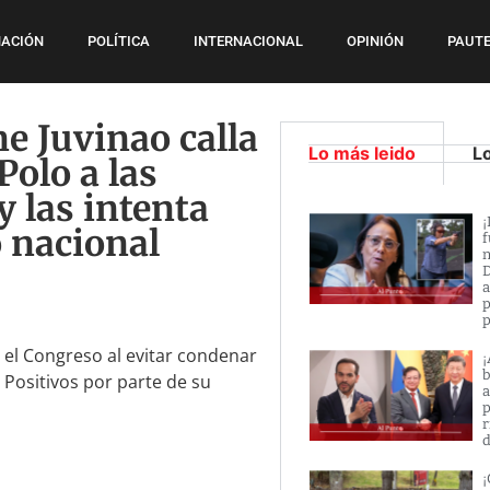
ACIÓN
POLÍTICA
INTERNACIONAL
OPINIÓN
PAUTE
ne Juvinao calla
Lo más leido
L
Polo a las
y las intenta
¡
 nacional
f
n
D
a
p
p
 el Congreso al evitar condenar
¡
b
 Positivos por parte de su
a
p
r
d
¡