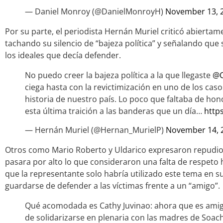
— Daniel Monroy (@DanielMonroyH)
November 13, 
Por su parte, el periodista Hernán Muriel criticó abiertam
tachando su silencio de “bajeza política” y señalando que s
los ideales que decía defender.
No puedo creer la bajeza política a la que llegaste
@C
ciega hasta con la revictimización en uno de los cas
historia de nuestro país. Lo poco que faltaba de hon
esta última traición a las banderas que un día…
http
— Hernán Muriel (@Hernan_MurielP)
November 14, 
Otros como Mario Roberto y Uldarico expresaron repudio 
pasara por alto lo que consideraron una falta de respeto h
que la representante solo habría utilizado este tema en
guardarse de defender a las víctimas frente a un “amigo”.
Qué acomodada es Cathy Juvinao: ahora que es amiga
de solidarizarse en plenaria con las madres de Soacha