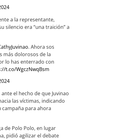
2024
ente a la representante,
u silencio era “una traición” a
athyJuvinao
. Ahora sos
os más dolorosos de la
or lo has enterrado con
s://t.co/WgczNwqBsm
2024
ante el hecho de que Juvinao
acia las víctimas, indicando
 su campaña para ahora
 de Polo Polo, en lugar
, pidió agilizar el debate