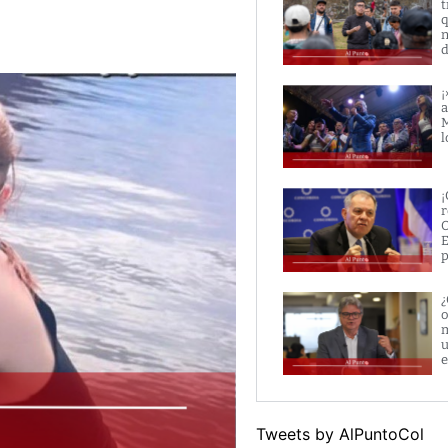
t
q
n
d
¡
a
M
l
¡
r
O
E
p
¿
o
m
u
e
Tweets by AlPuntoCol