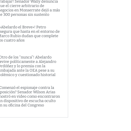
rabajar! Senador Wally denuncia
ue el cierre arbitrario de
egocios en Monserrate dejó a más
e 300 personas sin sustento
»Abelardo el Breve»! Petro
segura que hasta en el entorno de
arco Rubio dudan que complete
os cuatro años
Otro de los “nunca”! Abelardo
evive políticamente a Alejandro
rdóñez y lo premia con la
mbajada ante la OEA pese a su
olémico y cuestionado historial
Comenzó el espionaje contra la
posición? Senador Wilson Arias
ostró en video como encontraron
n dispositivo de escucha oculto
n su oficina del Congreso