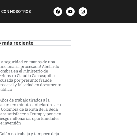
 CON NOSOTROS
o más reciente
La seguridad en manos de una
uncionaria procesada! Abelardo
ombra en el Ministerio de
efensa a Claudia Carrasquilla
cusada por presunto fraude
rocesal y falsedad en documento
úblico
Años de trabajo tirados a la
asura en minutos! Abelardo saca
 Colombia de la Ruta de la Seda
ara satisfacer a Trump y pone en
iesgo millonarias oportunidades
e inversión
Galán no trabaja y tampoco deja