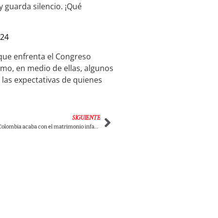
y guarda silencio. ¡Qué
024
 que enfrenta el Congreso
ómo, en medio de ellas, algunos
 las expectativas de quienes
SIGUIENTE
¡Victoria histórica! Colombia acaba con el matrimonio infantil tras años de lucha contra el abuso y la explotación