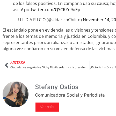
de los falsos positivos. En campaña usó su causa; ho
asco!
pic.twitter.com/QYCRZn9oEp
— U L D A R I C O (@UldaricoChilito)
November 14, 2
El escándalo pone en evidencia las divisiones y tensiones
frente a los temas de memoria y justicia en Colombia, y c
representantes priorizan alianzas o amistades, ignorando
alguna vez confiaron en su voz en defensa de las víctimas.
ANTERIOR
Ciudadanos engañados: Vicky Dávila se lanza a la presidencia tras años de mentir sobre sus ambiciones políticas
Stefany Ostios
Comunicadora Social y Periodista
Ver más