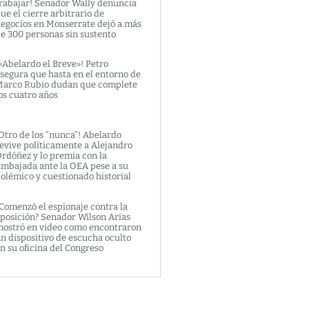
rabajar! Senador Wally denuncia
ue el cierre arbitrario de
egocios en Monserrate dejó a más
e 300 personas sin sustento
»Abelardo el Breve»! Petro
segura que hasta en el entorno de
arco Rubio dudan que complete
os cuatro años
Otro de los “nunca”! Abelardo
evive políticamente a Alejandro
rdóñez y lo premia con la
mbajada ante la OEA pese a su
olémico y cuestionado historial
Comenzó el espionaje contra la
posición? Senador Wilson Arias
ostró en video como encontraron
n dispositivo de escucha oculto
n su oficina del Congreso