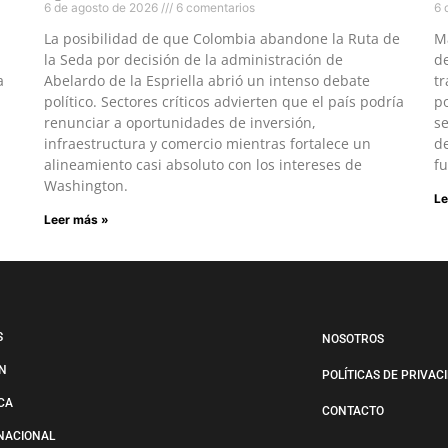
6 de agosto de 2026
6 comentarios
6 
La posibilidad de que Colombia abandone la Ruta de
M
la Seda por decisión de la administración de
d
a
Abelardo de la Espriella abrió un intenso debate
tr
político. Sectores críticos advierten que el país podría
po
renunciar a oportunidades de inversión,
s
infraestructura y comercio mientras fortalece un
de
alineamiento casi absoluto con los intereses de
fu
Washington.
Le
Leer más »
S
NOSOTROS
N
POLÍTICAS DE PRIVAC
ICA
CONTACTO
NACIONAL