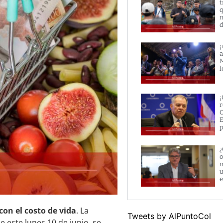
t
q
n
d
¡
a
M
l
¡
r
O
E
p
¿
o
m
u
e
on el costo de vida
. La
Tweets by AlPuntoCol
e este lunes 10 de junio, se