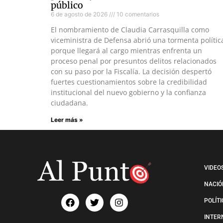
público
6 de agosto de 2026
10 comentarios
El nombramiento de Claudia Carrasquilla como
viceministra de Defensa abrió una tormenta polític
porque llegará al cargo mientras enfrenta un
proceso penal por presuntos delitos relacionados
con su paso por la Fiscalía. La decisión despertó
fuertes cuestionamientos sobre la credibilidad
institucional del nuevo gobierno y la confianza
ciudadana.
Leer más »
VIDEO
NACIÓ
POLÍT
INTER