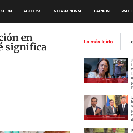
ACIÓN
POLÍTICA
INTERNACIONAL
OPINIÓN
PAUTE
ación en
Lo más leido
L
 significa
¡
f
n
D
a
p
p
¡
b
a
p
r
d
¡