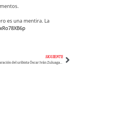
limentos.
ero es una mentira. La
/yxRo78XB6p
SIGUIENTE
¡Lo embaló! La declaración del uribista Óscar Iván Zuluaga que le puede salir cara a su hijo