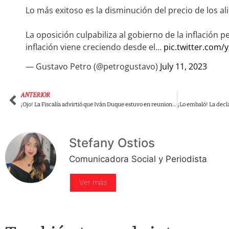
Lo más exitoso es la disminución del precio de los a
La oposición culpabiliza al gobierno de la inflación p
inflación viene creciendo desde el…
pic.twitter.com
— Gustavo Petro (@petrogustavo)
July 11, 2023
ANTERIOR
¡Ojo! La Fiscalía advirtió que Iván Duque estuvo en reuniones con directivos de Odebrecht
Stefany Ostios
Comunicadora Social y Periodista
Ver más