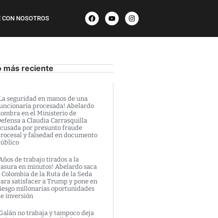
 CON NOSOTROS
o más reciente
La seguridad en manos de una
uncionaria procesada! Abelardo
ombra en el Ministerio de
efensa a Claudia Carrasquilla
cusada por presunto fraude
rocesal y falsedad en documento
úblico
Años de trabajo tirados a la
asura en minutos! Abelardo saca
 Colombia de la Ruta de la Seda
ara satisfacer a Trump y pone en
iesgo millonarias oportunidades
e inversión
Galán no trabaja y tampoco deja