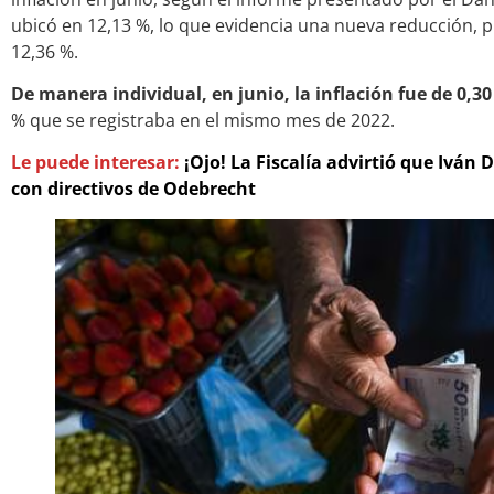
ubicó en 12,13 %, lo que evidencia una nueva reducción, p
12,36 %.
De manera individual, en junio, la inflación fue de 0,30
% que se registraba en el mismo mes de 2022.
Le puede interesar:
¡Ojo! La Fiscalía advirtió que Iván
con directivos de Odebrecht