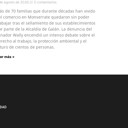
de agosto de 2026
3 comentarios
ás de 70 familias que durante décadas han vivido
el comercio en Monserrate quedaron sin poder
abajar tras el sellamiento de sus establecimientos
r parte de la Alcaldía de Galán. La denuncia del
enador Wally encendió un intenso debate sobre el
recho al trabajo, la protección ambiental y el
turo de cientos de personas.
er más »
IDAD