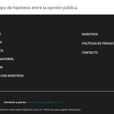
po de hipótesis entre la opinión pública.
S
NOSOTROS
N
POLÍTICAS DE PRIVAC
ICA
CONTACTO
NACIONAL
ÓN
 CON NOSOTROS
Contacto y pauta:
periodicoalpunto@gmail.com
echos reservados Alpunto.com.co l Noticias para gente despierta