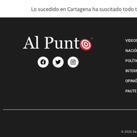
Lo sucedido en Cartagena ha suscitado todo ti
VIDEO
NACIÓ
POLÍT
INTER
OPINI
PAUTE
© 2025 Der