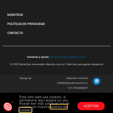
NOSOTROS
POLÍTICAS DE PRIVACIDAD
CONTACTO
Contacto y pauta:
periodicoalpunto@gmail.com
© 2025 Derechos reservados Alpunto.com.co l Noticias para gente despierta
Design by
Alejandro Castillo
info@alejandrocastillo.co
+57 3102680657
Éste sitio web usa cookies, si
Julian Barragan Verano
permanece aquí acepta su uso.
julbarg@gmail.com
Puede leer más sobre el uso de
ACEPTAR
cookies en nuestra
política de
+57 312 308 9218
cookies