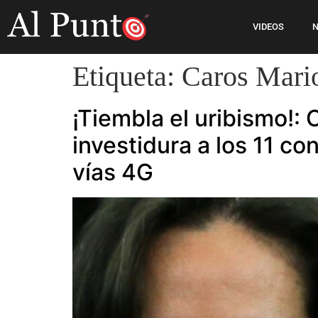
VIDEOS
N
Etiqueta:
Caros Mario
¡Tiembla el uribismo!:
investidura a los 11 co
vías 4G