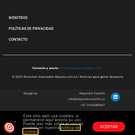
NOSOTROS
POLÍTICAS DE PRIVACIDAD
CONTACTO
Contacto y pauta:
periodicoalpunto@gmail.com
© 2025 Derechos reservados Alpunto.com.co l Noticias para gente despierta
Design by
Alejandro Castillo
info@alejandrocastillo.co
+57 3102680657
Éste sitio web usa cookies, si
Julian Barragan Verano
permanece aquí acepta su uso.
julbarg@gmail.com
Puede leer más sobre el uso de
ACEPTAR
cookies en nuestra
política de
+57 312 308 9218
cookies