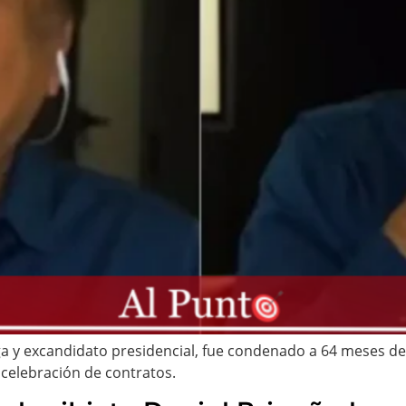
 excandidato presidencial, fue condenado a 64 meses de pri
 celebración de contratos.