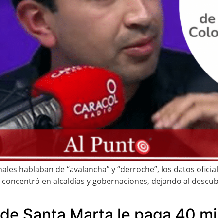
nales hablaban de “avalancha” y “derroche”, los datos ofici
e concentró en alcaldías y gobernaciones, dejando al descubi
 de Santa Marta le paga 40 mil