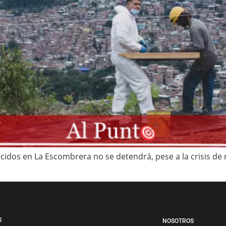
idos en La Escombrera no se detendrá, pese a la crisis de
S
NOSOTROS