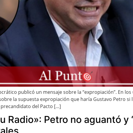
crático publicó un mensaje sobre la “expropiación”. En los 
obre la supuesta expropiación que haría Gustavo Petro si ll
l precandidato del Pacto […]
u Radio»: Petro no aguantó y ‘
ales