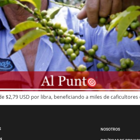
 de $2,79 USD por libra, beneficiando a miles de caficultore
S
NOSOTROS
N