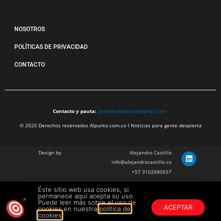
NOSOTROS
POLÍTICAS DE PRIVACIDAD
CONTACTO
Contacto y pauta:
periodicoalpunto@gmail.com
© 2025 Derechos reservados Alpunto.com.co l Noticias para gente despierta
Design by
Alejandro Castillo
info@alejandrocastillo.co
+57 3102680657
Éste sitio web usa cookies, si
Julian Barragan Verano
permanece aquí acepta su uso.
julbarg@gmail.com
Puede leer más sobre el uso de
ACEPTAR
cookies en nuestra
política de
+57 312 308 9218
cookies