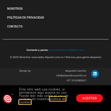
NOSOTROS
POLÍTICAS DE PRIVACIDAD
CONTACTO
Contacto y pauta:
periodicoalpunto@gmail.com
© 2025 Derechos reservados Alpunto.com.co l Noticias para gente despierta
Design by
Alejandro Castillo
info@alejandrocastillo.co
+57 3102680657
Éste sitio web usa cookies, si
Julian Barragan Verano
permanece aquí acepta su uso.
julbarg@gmail.com
Puede leer más sobre el uso de
ACEPTAR
cookies en nuestra
política de
+57 312 308 9218
cookies