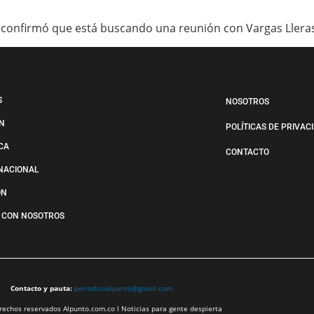
 y confirmó que está buscando una reunión con Vargas Llera
S
NOSOTROS
N
POLÍTICAS DE PRIVAC
ICA
CONTACTO
NACIONAL
ÓN
 CON NOSOTROS
Contacto y pauta:
periodicoalpunto@gmail.com
echos reservados Alpunto.com.co l Noticias para gente despierta