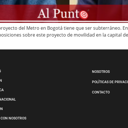
 proyecto del Metro en Bogotá tiene que ser subterráneo. En
osiciones sobre este proyecto de movilidad en la capital del
S
NOSOTROS
N
POLÍTICAS DE PRIVAC
ICA
CONTACTO
NACIONAL
ÓN
 CON NOSOTROS