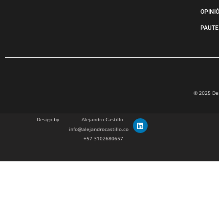
OPINI
PAUTE
© 2025 Der
Design by
Alejandro Castillo
info@alejandrocastillo.co
+57 3102680657