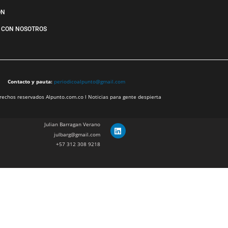
ÓN
 CON NOSOTROS
Contacto y pauta:
periodicoalpunto@gmail.com
echos reservados Alpunto.com.co l Noticias para gente despierta
Julian Barragan Verano
julbarg@gmail.com
+57 312 308 9218