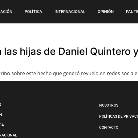
ACIÓN
POLÍTICA
INTERNACIONAL
OPINIÓN
PAUTE
a las hijas de Daniel Quintero 
trino sobre este hecho que generó revuelo en redes sociale
S
NOSOTROS
N
POLÍTICAS DE PRIVAC
ICA
CONTACTO
NACIONAL