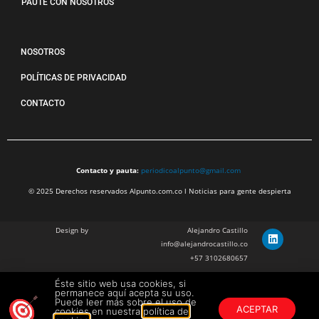
PAUTE CON NOSOTROS
NOSOTROS
POLÍTICAS DE PRIVACIDAD
CONTACTO
Contacto y pauta:
periodicoalpunto@gmail.com
© 2025 Derechos reservados Alpunto.com.co l Noticias para gente despierta
Design by
Alejandro Castillo
info@alejandrocastillo.co
+57 3102680657
Éste sitio web usa cookies, si
Julian Barragan Verano
permanece aquí acepta su uso.
julbarg@gmail.com
Puede leer más sobre el uso de
ACEPTAR
cookies en nuestra
política de
+57 312 308 9218