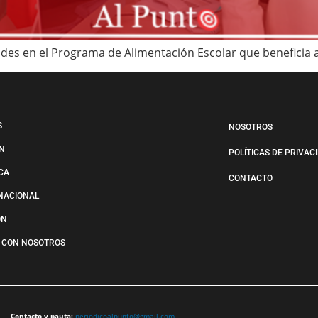
des en el Programa de Alimentación Escolar que beneficia a 
S
NOSOTROS
N
POLÍTICAS DE PRIVAC
ICA
CONTACTO
NACIONAL
ÓN
 CON NOSOTROS
Contacto y pauta:
periodicoalpunto@gmail.com