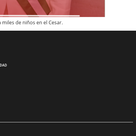
miles de niños en el Cesar.
IDAD