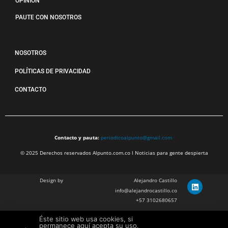
OPINIÓN
PAUTE CON NOSOTROS
NOSOTROS
POLÍTICAS DE PRIVACIDAD
CONTACTO
Contacto y pauta:
periodicoalpunto@gmail.com
© 2025 Derechos reservados Alpunto.com.co l Noticias para gente despierta
Design by
Alejandro Castillo
info@alejandrocastillo.co
+57 3102680657
Éste sitio web usa cookies, si
Julian Barragan Verano
permanece aquí acepta su uso.