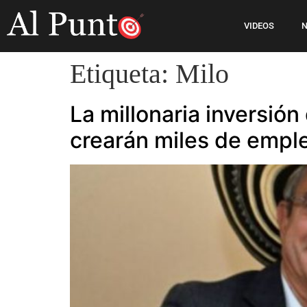
VIDEOS
N
Etiqueta:
Milo
La millonaria inversió
crearán miles de empl