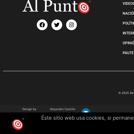
VIDEO
NACIÓ
POLÍT
INTER
OPINI
PAUTE
© 2025 Der
Design by
Alejandro Castillo
info@alejandrocastillo.co
Éste sitio web usa cookies, si perman
+57 3102680657