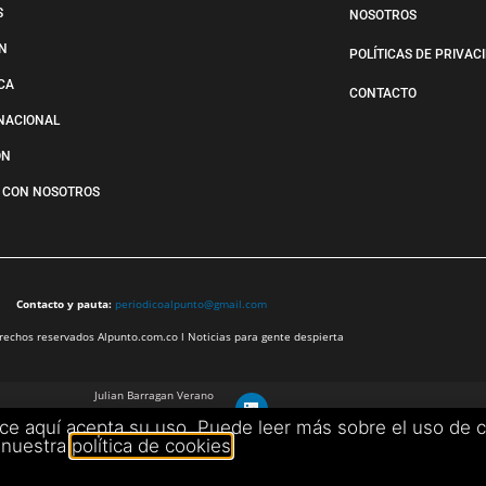
S
NOSOTROS
N
POLÍTICAS DE PRIVAC
ICA
CONTACTO
NACIONAL
ÓN
 CON NOSOTROS
Contacto y pauta:
periodicoalpunto@gmail.com
echos reservados Alpunto.com.co l Noticias para gente despierta
Julian Barragan Verano
julbarg@gmail.com
ece aquí acepta su uso. Puede leer más sobre el uso de 
+57 312 308 9218
nuestra
política de cookies