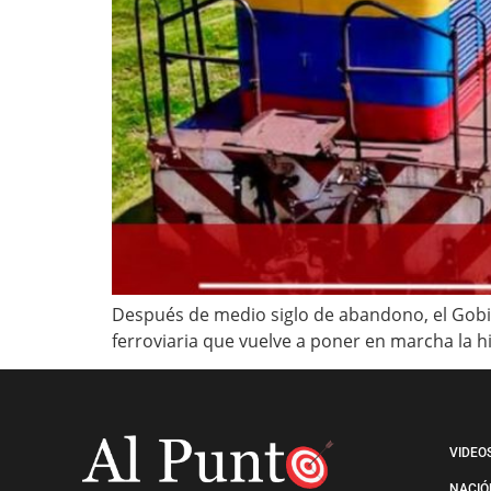
Después de medio siglo de abandono, el Gobier
ferroviaria que vuelve a poner en marcha la hi
VIDEO
NACIÓ