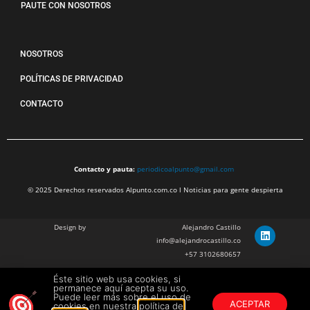
PAUTE CON NOSOTROS
NOSOTROS
POLÍTICAS DE PRIVACIDAD
CONTACTO
Contacto y pauta:
periodicoalpunto@gmail.com
© 2025 Derechos reservados Alpunto.com.co l Noticias para gente despierta
Design by
Alejandro Castillo
info@alejandrocastillo.co
+57 3102680657
Éste sitio web usa cookies, si
Julian Barragan Verano
permanece aquí acepta su uso.
julbarg@gmail.com
Puede leer más sobre el uso de
ACEPTAR
cookies en nuestra
política de
+57 312 308 9218