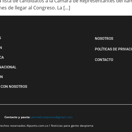
n la lista de candidatos a la Cámara de Representantes del 
nes de llegar al Congreso. La […]
S
NOSOTROS
N
POLÍTICAS DE PRIVAC
ICA
CONTACTO
NACIONAL
ÓN
 CON NOSOTROS
Contacto y pauta:
periodicoalpunto@gmail.com
echos reservados Alpunto.com.co l Noticias para gente despierta