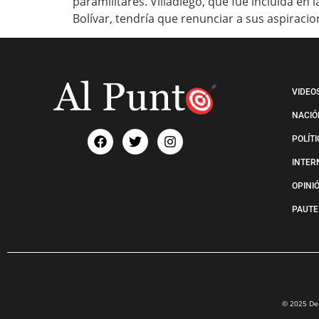
paramilitares. Villadiego, que fue incluida e
Bolívar, tendría que renunciar a sus aspiracio
VIDEO
NACIÓ
POLÍT
INTER
OPINI
PAUTE
© 2025 Der