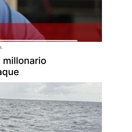
e.
 millonario
jaque