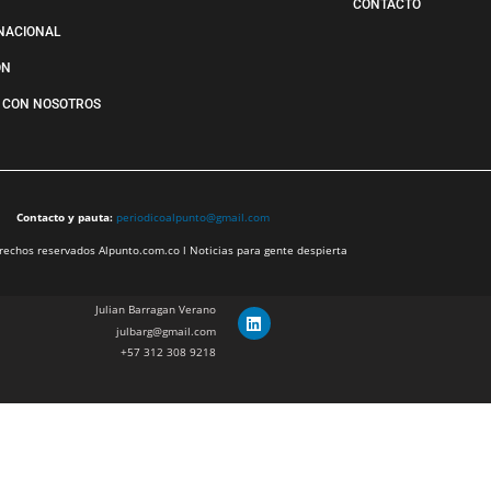
CONTACTO
NACIONAL
ÓN
 CON NOSOTROS
Contacto y pauta:
periodicoalpunto@gmail.com
echos reservados Alpunto.com.co l Noticias para gente despierta
Julian Barragan Verano
julbarg@gmail.com
+57 312 308 9218