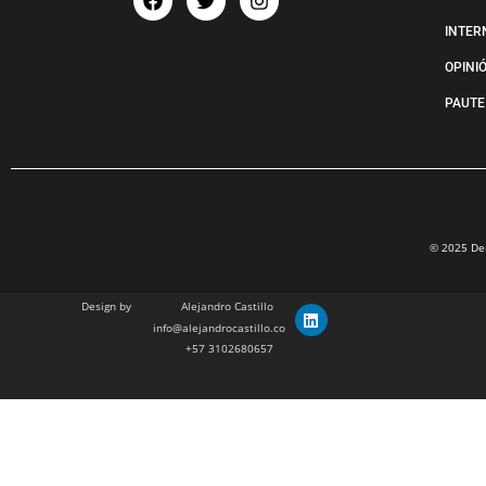
INTER
OPINI
PAUTE
© 2025 Der
Design by
Alejandro Castillo
info@alejandrocastillo.co
+57 3102680657