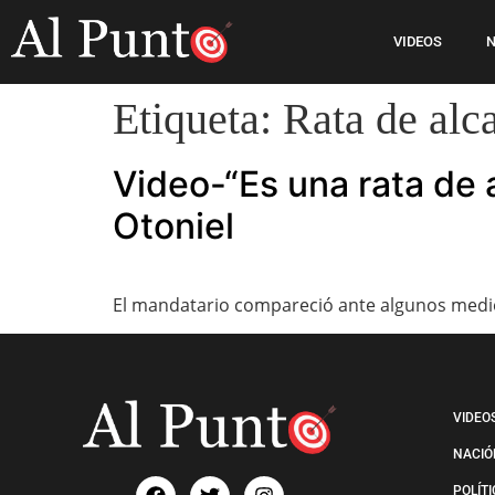
VIDEOS
N
Etiqueta:
Rata de alca
Video-“Es una rata de a
Otoniel
El mandatario compareció ante algunos medios
VIDEO
NACIÓ
POLÍT