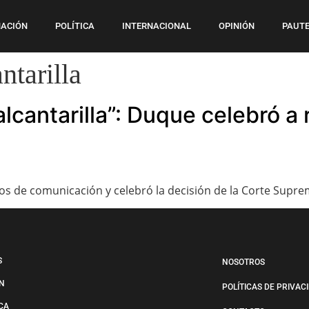
ACIÓN
POLÍTICA
INTERNACIONAL
OPINIÓN
PAUTE
ntarilla
lcantarilla”: Duque celebró a 
 de comunicación y celebró la decisión de la Corte Suprema
S
NOSOTROS
N
POLÍTICAS DE PRIVAC
ICA