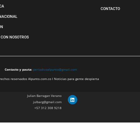
ICA
CONTACTO
NACIONAL
ÓN
 CON NOSOTROS
Contacto y pauta:
periodicoalpunto@gmail.com
echos reservados Alpunto.com.co l Noticias para gente despierta
Julian Barragan Verano
julbarg@gmail.com
+57 312 308 9218