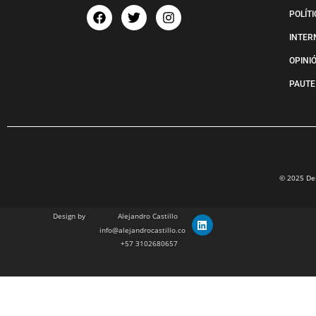
POLÍT
INTER
OPINI
PAUTE
© 2025 Der
Design by
Alejandro Castillo
info@alejandrocastillo.co
+57 3102680657