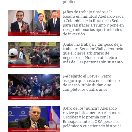
público
¡Años de trabajo tirados a la
basura en minutos! Abelardo saca
a Colombia de la Ruta de la Seda
para satisfacer a Trump y pone en
riesgo millonarias oportunidades
de inversión
¡Galán no trabaja y tampoco deja
trabajar! Senador Wally denuncia
que el cierre arbitrario de
negocios en Monserrate dejó a
más de 300 personas sin sustento
¡»Abelardo el Breve»! Petro
asegura que hasta en el entorno
de Marco Rubio dudan que
complete los cuatro años
¡Otro de los “nunca”! Abelardo
revive políticamente a Alejandro
Ordóñez y lo premia con la
Embajada ante la OEA pese a su
polémico y cuestionado historial