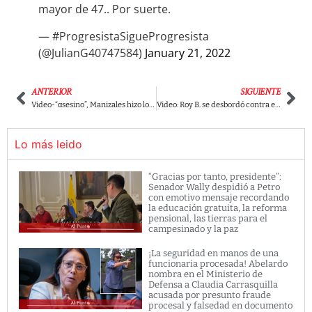
mayor de 47.. Por suerte.
— #ProgresistaSigueProgresista
(@JulianG40747584)
January 21, 2022
ANTERIOR
SIGUIENTE
Video-“αsesino”, Manizales hizo lo propio y sacó corriendo a Álvaro Uribe
Video: Roy B. se desbordó contra el gobierno y recordó al ‘Ñeñe’ Hernández, memo fantasma y otros.
Lo más leido
“Gracias por tanto, presidente”:
Senador Wally despidió a Petro
con emotivo mensaje recordando
la educación gratuita, la reforma
pensional, las tierras para el
campesinado y la paz
¡La seguridad en manos de una
funcionaria procesada! Abelardo
nombra en el Ministerio de
Defensa a Claudia Carrasquilla
acusada por presunto fraude
procesal y falsedad en documento