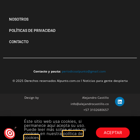
NOSOTROS
POLÍTICAS DE PRIVACIDAD
CONTACTO
Contacto y pauta:
periodicoalpunto@gmail.com
© 2025 Derechos reservados Alpunto.com.co l Noticias para gente despierta
Design by
Alejandro Castillo
info@alejandrocastillo.co
+57 3102680657
Éste sitio web usa cookies, si
Julian Barragan Verano
permanece aquí acepta su uso.
julbarg@gmail.com
Puede leer más sobre el uso de
ACEPTAR
cookies en nuestra
política de
+57 312 308 9218
cookies