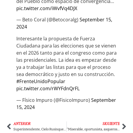
del Pueblo como espacio de convergencia…
pic.twitter.com/iWvfVq4DJX
— Beto Coral (@Betocoralg)
September 15,
2024
Interesante la propuesta de Fuerza
Ciudadana para las elecciones que se vienen
en el 2026 tanto para el congreso como para
las presidenciales. La idea es empezar desde
ya a trabajar las listas para que el proceso
sea democrático y justo en su construcción.
#FrenteUnidoPopular
pic.twitter.com/rWYFdnQrFL
— Físico Impuro (@FisicoImpuro)
September
15, 2024
ANTERIOR
SIGUIENTE
Superintendente, Cielo Rusinque, dejó en ridículo a Angélica Lozano por minimizar las amenazas a la democracia en Colombia
“Miserable, oportunista, asqueroso”: Concejales y ciudadanos se le van con toda a Peñalosa por usar la muerte de una joven para promover TransMilenio