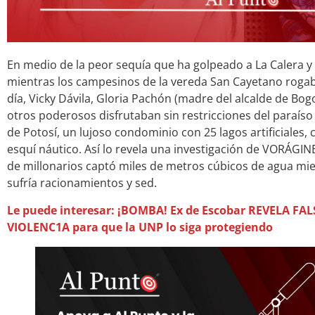
En medio de la peor sequía que ha golpeado a La Calera y 
mientras los campesinos de la vereda San Cayetano roga
día, Vicky Dávila, Gloria Pachón (madre del alcalde de Bog
otros poderosos disfrutaban sin restricciones del paraíso
de Potosí, un lujoso condominio con 25 lagos artificiales, 
esquí náutico. Así lo revela una investigación de VORÁGI
de millonarios captó miles de metros cúbicos de agua mie
sufría racionamientos y sed.
Le puede interesar: ¡BOMBA! Ex de Escobar REVELA FA
VIOLENC1A para que la UNP lo siga protegiendo