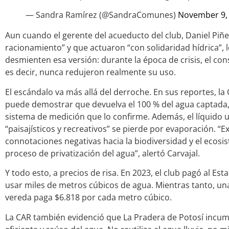
— Sandra Ramírez (@SandraComunes)
November 9,
Aun cuando el gerente del acueducto del club, Daniel Piñ
racionamiento” y que actuaron “con solidaridad hídrica”, 
desmienten esa versión: durante la época de crisis, el c
es decir, nunca redujeron realmente su uso.
El escándalo va más allá del derroche. En sus reportes, la
puede demostrar que devuelva el 100 % del agua captada
sistema de medición que lo confirme. Además, el líquido ut
“paisajísticos y recreativos” se pierde por evaporación. “E
connotaciones negativas hacia la biodiversidad y el ecosi
proceso de privatización del agua”, alertó Carvajal.
Y todo esto, a precios de risa. En 2023, el club pagó al E
usar miles de metros cúbicos de agua. Mientras tanto, un
vereda paga $6.818 por cada metro cúbico.
La CAR también evidenció que La Pradera de Potosí incum