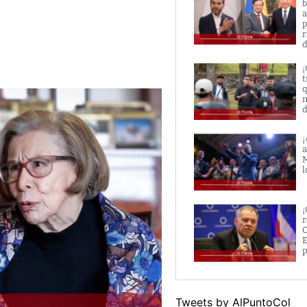
b
a
p
r
d
¡
t
q
n
d
¡
a
M
l
¡
r
O
E
p
Tweets by AlPuntoCol