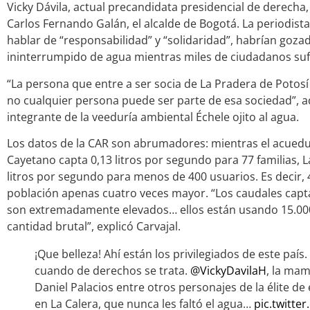
Vicky Dávila, actual precandidata presidencial de derecha
Carlos Fernando Galán, el alcalde de Bogotá. La periodist
hablar de “responsabilidad” y “solidaridad”, habrían goza
ininterrumpido de agua mientras miles de ciudadanos sufr
“La persona que entre a ser socia de La Pradera de Potos
no cualquier persona puede ser parte de esa sociedad”, ad
integrante de la veeduría ambiental Échele ojito al agua.
Los datos de la CAR son abrumadores: mientras el acued
Cayetano capta 0,13 litros por segundo para 77 familias, 
litros por segundo para menos de 400 usuarios. Es decir,
población apenas cuatro veces mayor. “Los caudales capt
son extremadamente elevados… ellos están usando 15.000
cantidad brutal”, explicó Carvajal.
¡Que belleza! Ahí están los privilegiados de este país
cuando de derechos se trata.
@VickyDavilaH
, la mam
Daniel Palacios entre otros personajes de la élite de 
en La Calera, que nunca les faltó el agua…
pic.twitt