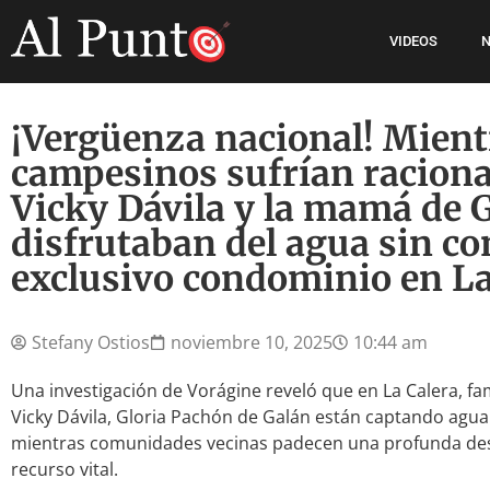
VIDEOS
N
¡Vergüenza nacional! Mient
campesinos sufrían racion
Vicky Dávila y la mamá de 
disfrutaban del agua sin co
exclusivo condominio en La
Stefany Ostios
noviembre 10, 2025
10:44 am
Una investigación de Vorágine reveló que en La Calera, fam
Vicky Dávila, Gloria Pachón de Galán están captando agua
mientras comunidades vecinas padecen una profunda desi
recurso vital.