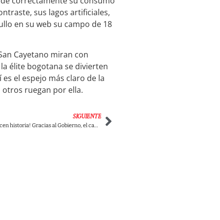
o mide correctamente su consumo
traste, sus lagos artificiales,
rgullo en su web su campo de 18
e San Cayetano miran con
la élite bogotana se divierten
 es el espejo más claro de la
otros ruegan por ella.
SIGUIENTE
¡Los campesinos hacen historia! Gracias al Gobierno, el campo colombiano conquista a China con café, banano y cacao a través de millonario acuerdo