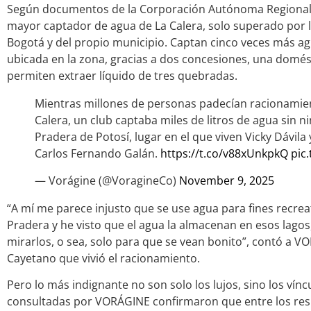
Según documentos de la Corporación Autónoma Regional (C
mayor captador de agua de La Calera, solo superado por
Bogotá y del propio municipio. Captan cinco veces más ag
ubicada en la zona, gracias a dos concesiones, una domésti
permiten extraer líquido de tres quebradas.
Mientras millones de personas padecían racionamie
Calera, un club captaba miles de litros de agua sin ni
Pradera de Potosí, lugar en el que viven Vicky Dávila
Carlos Fernando Galán.
https://t.co/v88xUnkpkQ
pic
— Vorágine (@VoragineCo)
November 9, 2025
“A mí me parece injusto que se use agua para fines recrea
Pradera y he visto que el agua la almacenan en esos lagos
mirarlos, o sea, solo para que se vean bonito”, contó a 
Cayetano que vivió el racionamiento.
Pero lo más indignante no son solo los lujos, sino los vín
consultadas por VORÁGINE confirmaron que entre los resi