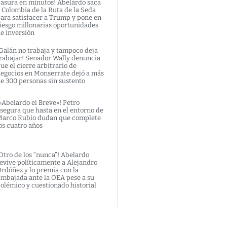
asura en minutos! Abelardo saca
 Colombia de la Ruta de la Seda
ara satisfacer a Trump y pone en
iesgo millonarias oportunidades
e inversión
Galán no trabaja y tampoco deja
rabajar! Senador Wally denuncia
ue el cierre arbitrario de
egocios en Monserrate dejó a más
e 300 personas sin sustento
»Abelardo el Breve»! Petro
segura que hasta en el entorno de
arco Rubio dudan que complete
os cuatro años
Otro de los “nunca”! Abelardo
evive políticamente a Alejandro
rdóñez y lo premia con la
mbajada ante la OEA pese a su
olémico y cuestionado historial