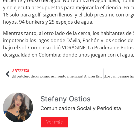
eficiente y reúso del agua. No reutiliza el agua lluvia, n
y no ejecuta presupuestos para mejorar la eficiencia. En con
16 solo para golf, siguen llenos, y el club presume con o
hoyos, 94 bunkers y 25 espejos de agua.
Mientras tanto, al otro lado de la cerca, los habitantes d
impotencia los lagos donde Dávila, Pachón y los socios de 
bajo el sol. Como escribió VORÁGINE, La Pradera de Potosí
desigualdad en Colombia: donde unos juegan con el agua, 
ANTERIOR
¡El pistolero del uribismo se inventó amenazas! Andrés Escobar habría fingido ser víctima del ELN para no perder camioneta de la UNP
Stefany Ostios
Comunicadora Social y Periodista
Ver más