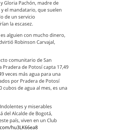
, y Gloria Pachón, madre de
a y el mandatario, que suelen
do de un servicio
ían la escasez.
í es alguien con mucho dinero,
virtió Robinson Carvajal,
ucto comunitario de San
La Pradera de Potosí capta 17,49
 49 veces más agua para una
ados por Pradera de Potosí
 cubos de agua al mes, es una
. Indolentes y miserables
á del Alcalde de Bogotá,
este país, viven en un Club
er.com/hu3LK66ea8