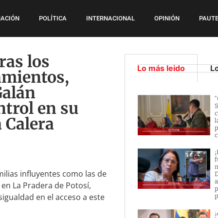
ACIÓN
POLÍTICA
INTERNACIONAL
OPINIÓN
PAUTE
ras los
Lo más leido
L
amientos,
Galán
“
ntrol en su
S
c
 Calera
l
p
c
¡
f
n
ilias influyentes como las de
D
a
 en La Pradera de Potosí,
p
gualdad en el acceso a este
p
¡