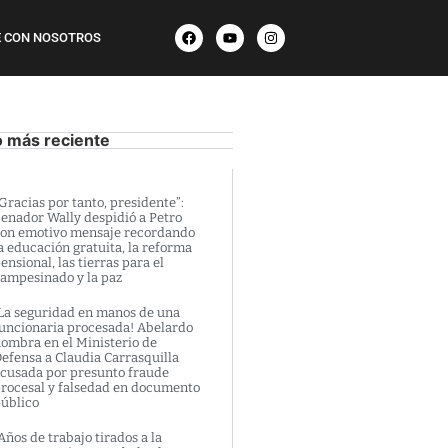
 CON NOSOTROS
o más reciente
Gracias por tanto, presidente”:
enador Wally despidió a Petro
on emotivo mensaje recordando
a educación gratuita, la reforma
ensional, las tierras para el
ampesinado y la paz
La seguridad en manos de una
uncionaria procesada! Abelardo
ombra en el Ministerio de
efensa a Claudia Carrasquilla
cusada por presunto fraude
rocesal y falsedad en documento
úblico
Años de trabajo tirados a la