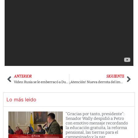
ANTERIOR
SIGUIENTE
Video: Rusia se le emberracó a Duque en la ONU por el proceso de paz
¡Atención! Nueva derrota del imputado Álvaro Uribe en la Corte Constitucional.
Lo más leido
“Gracias por tanto, presidente”:
Senador Wally despidió a Petro
con emotivo mensaje recordando
la educación gratuita, la reforma
pensional, las tierras para el
campesinado y la paz