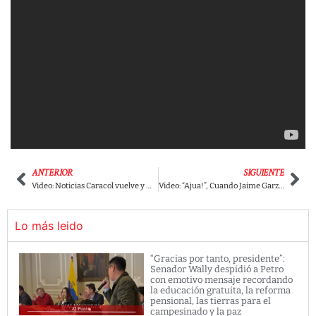
ANTERIOR
SIGUIENTE
Video: Noticias Caracol vuelve y miente con declaración en contra de Gustavo Petro
Video: “Ajua!”, Cuando Jaime Garzón hablaba de los militares y su inconstitucionalidad
Lo más leido
“Gracias por tanto, presidente”:
Senador Wally despidió a Petro
con emotivo mensaje recordando
la educación gratuita, la reforma
pensional, las tierras para el
campesinado y la paz