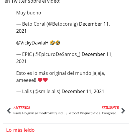
en Twitter sobre el video:
Muy bueno
— Beto Coral (@Betocoralg)
December 11,
2021
@VickyDavilaH
— EPIC (@EpicuroDeSamos_)
December 11,
2021
Esto es lo más original del mundo jajaja,
ameeee!!
— Lalis (@smilelalis)
December 11, 2021
ANTERIOR
SIGUIENTE
Paola Holguín se mostró muy indignada luego de ser catalogada como la congresista más vaga del Zoom.
¡Le tocó! Duque pidió al Congreso retirar artículo que pone en riesgo libertad de prensa
Lo más leido