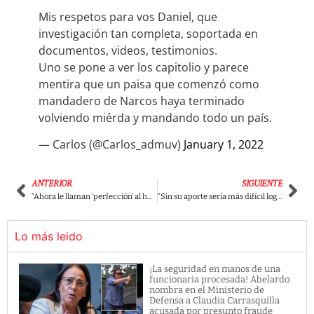
Mis respetos para vos Daniel, que
investigación tan completa, soportada en
documentos, videos, testimonios.
Uno se pone a ver los capitolio y parece
mentira que un paisa que comenzó como
mandadero de Narcos haya terminado
volviendo miérda y mandando todo un país.
— Carlos (@Carlos_admuv)
January 1, 2022
ANTERIOR
SIGUIENTE
“Ahora le llaman ‘perfección’ al hambre, la miseria y el derramamiento de sangre”: Tobón a Duque
“Sin su aporte sería más difícil lograr tanta indignación”: Camilo Romero sobre el perfeccionismo de Duque.
Lo más leido
¡La seguridad en manos de una
funcionaria procesada! Abelardo
nombra en el Ministerio de
Defensa a Claudia Carrasquilla
acusada por presunto fraude