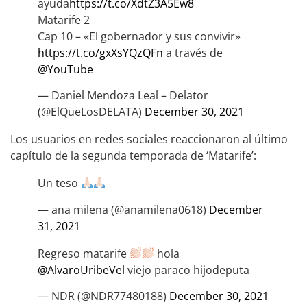
ayuda
https://t.co/XdtZ3A5Ew8
Matarife 2
Cap 10 – «El gobernador y sus convivir»
https://t.co/gxXsYQzQFn
a través de
@YouTube
— Daniel Mendoza Leal – Delator
(@ElQueLosDELATA)
December 30, 2021
Los usuarios en redes sociales reaccionaron al último
capítulo de la segunda temporada de ‘Matarife’:
Un teso
— ana milena (@anamilena0618)
December
31, 2021
Regreso matarife
hola
@AlvaroUribeVel
viejo paraco hijodeputa
— NDR (@NDR77480188)
December 30, 2021