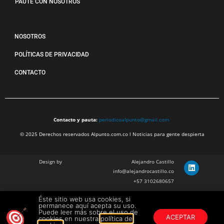
PAUTE CON NOSOTROS
NOSOTROS
POLÍTICAS DE PRIVACIDAD
CONTACTO
Contacto y pauta:
periodicoalpunto@gmail.com
© 2025 Derechos reservados Alpunto.com.co l Noticias para gente despierta
Design by
Alejandro Castillo
info@alejandrocastillo.co
+57 3102680657
Éste sitio web usa cookies, si
Julian Barragan Verano
permanece aquí acepta su uso.
julbarg@gmail.com
Puede leer más sobre el uso de
ACEPTAR
cookies en nuestra
política de
+57 312 308 9218