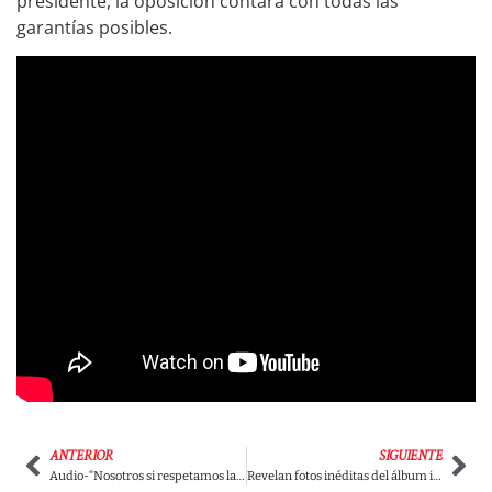
presidente, la oposición contará con todas las
garantías posibles.
ANTERIOR
SIGUIENTE
Audio-“Nosotros si respetamos las leyes y la Constitución”: Petro dejó viendo un chispero a Darcy Quinn y a Vélez
Revelan fotos inéditas del álbum intimo de la viuda de Pablo Escobar