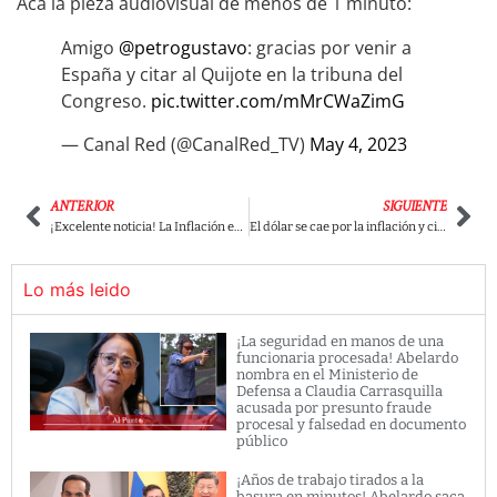
Acá la pieza audiovisual de menos de 1 minuto:
Amigo
@petrogustavo
: gracias por venir a
España y citar al Quijote en la tribuna del
Congreso.
pic.twitter.com/mMrCWaZimG
— Canal Red (@CanalRed_TV)
May 4, 2023
ANTERIOR
SIGUIENTE
¡Excelente noticia! La Inflación en Colombia bajó. Petro celebró el dato
El dólar se cae por la inflación y cierra la semana con agradable noticia en Colombia
Lo más leido
¡La seguridad en manos de una
funcionaria procesada! Abelardo
nombra en el Ministerio de
Defensa a Claudia Carrasquilla
acusada por presunto fraude
procesal y falsedad en documento
público
¡Años de trabajo tirados a la
basura en minutos! Abelardo saca