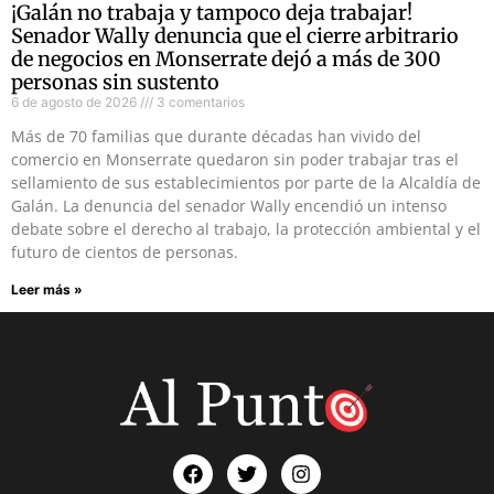
¡Galán no trabaja y tampoco deja trabajar!
Senador Wally denuncia que el cierre arbitrario
de negocios en Monserrate dejó a más de 300
personas sin sustento
6 de agosto de 2026
3 comentarios
Más de 70 familias que durante décadas han vivido del
comercio en Monserrate quedaron sin poder trabajar tras el
sellamiento de sus establecimientos por parte de la Alcaldía de
Galán. La denuncia del senador Wally encendió un intenso
debate sobre el derecho al trabajo, la protección ambiental y el
futuro de cientos de personas.
Leer más »