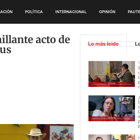
ACIÓN
POLÍTICA
INTERNACIONAL
OPINIÓN
PAUTE
llante acto de
Lo más leido
L
sus
“
S
c
l
p
c
¡
f
n
D
a
p
p
¡