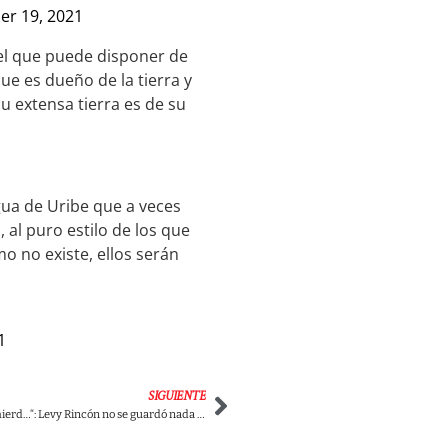
r 19, 2021
el que puede disponer de
que es dueño de la tierra y
su extensa tierra es de su
gua de Uribe que a veces
al puro estilo de los que
o no existe, ellos serán
1
SIGUIENTE
Video-“Pedazo de mierd…“: Levy Rincón no se guardó nada y se fue en contra de Daniel Samper.