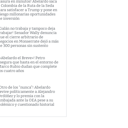
asura en minutos! Abelardo saca
 Colombia de la Ruta de la Seda
ara satisfacer a Trump y pone en
iesgo millonarias oportunidades
e inversión
Galán no trabaja y tampoco deja
rabajar! Senador Wally denuncia
ue el cierre arbitrario de
egocios en Monserrate dejó a más
e 300 personas sin sustento
»Abelardo el Breve»! Petro
segura que hasta en el entorno de
arco Rubio dudan que complete
os cuatro años
Otro de los “nunca”! Abelardo
evive políticamente a Alejandro
rdóñez y lo premia con la
mbajada ante la OEA pese a su
olémico y cuestionado historial