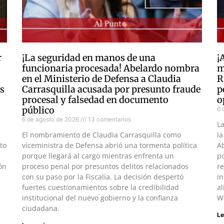
r
¡La seguridad en manos de una
¡
funcionaria procesada! Abelardo nombra
m
en el Ministerio de Defensa a Claudia
R
as
Carrasquilla acusada por presunto fraude
p
procesal y falsedad en documento
o
público
6 
6 de agosto de 2026
13 comentarios
L
El nombramiento de Claudia Carrasquilla como
la
to
viceministra de Defensa abrió una tormenta política
Ab
porque llegará al cargo mientras enfrenta un
po
ón
proceso penal por presuntos delitos relacionados
re
con su paso por la Fiscalía. La decisión despertó
in
fuertes cuestionamientos sobre la credibilidad
al
institucional del nuevo gobierno y la confianza
W
ciudadana.
Le