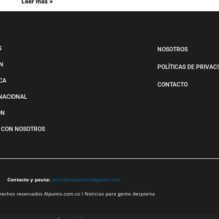
Leer más »
S
NOSOTROS
N
POLÍTICAS DE PRIVAC
ICA
CONTACTO
NACIONAL
ÓN
 CON NOSOTROS
Contacto y pauta:
periodicoalpunto@gmail.com
echos reservados Alpunto.com.co l Noticias para gente despierta