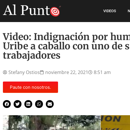
VIDEOS
N
Video: Indignación por humi
Uribe a caballo con uno de 
trabajadores
Stefany Ostios
noviembre 22, 2021
8:51 am
Paute con nosotros.