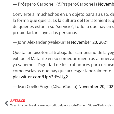
— Próspero Carbonell (@PrsperoCarbone1)
Novembe
Convierte al muchachos en un objeto para su uso, d
la forma que quiera. Es la cultura del terrateniente, 
de quienes están a su "servicio", todo lo que hay en 
propiedad, incluye a las personas
— John Alexander (@alexurre)
November 20, 2021
Que tal un pisotón al trabajador campesino de la ye
exhibe el Matarife en su comedor mientras almuerza, 
ya sabemos. Dignidad de los trabadores para uribism
como esclavos que hay que arriesgar laboralmente.
pic.twitter.com/UpA3dYvUg2
— Iván Coello Ángel (@IvanCoello)
November 20, 202
ANTERIOR
Ya está disponible el primer episodio del podcast de Daniel Coronell sobre el caso Uribe.