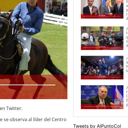
b
a
p
r
d
¡
t
q
n
d
¡
a
M
l
¡
r
O
E
p
en Twitter.
e se observa al líder del Centro
Tweets by AlPuntoCol