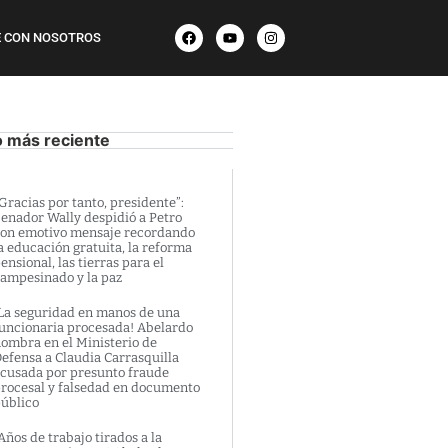
 CON NOSOTROS
o más reciente
Gracias por tanto, presidente”:
enador Wally despidió a Petro
on emotivo mensaje recordando
a educación gratuita, la reforma
ensional, las tierras para el
ampesinado y la paz
La seguridad en manos de una
uncionaria procesada! Abelardo
ombra en el Ministerio de
efensa a Claudia Carrasquilla
cusada por presunto fraude
rocesal y falsedad en documento
úblico
Años de trabajo tirados a la