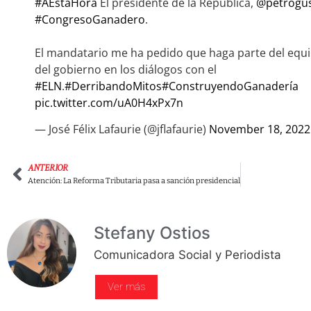
#AEstaHora
El presidente de la República,
@petrogu
#CongresoGanadero
.
El mandatario me ha pedido que haga parte del equ
del gobierno en los diálogos con el
#ELN
.
#DerribandoMitos
#ConstruyendoGanadería
pic.twitter.com/uA0H4xPx7n
— José Félix Lafaurie (@jflafaurie)
November 18, 2022
ANTERIOR
Atención: La Reforma Tributaria pasa a sanción presidencial
Stefany Ostios
Comunicadora Social y Periodista
Ver más