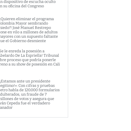
n dispositivo de escucha oculto
n su oficina del Congreso
¿Quieren eliminar el programa
olombia Mayor sembrando
iedo?! José Manuel Restrepo
one en vilo a millones de adultos
ayores con un supuesto faltante
ue el Gobierno desmiente
Se le enreda la posesión a
belardo De La Espriella! Tribunal
bre proceso que podría ponerle
reno a su show de posesión en Cali
¡Estamos ante un presidente
legitimo!»: Con cifras y pruebas
etro habla de 120.000 formularios
dulterados, un fraude de 7
illones de votos y asegura que
ván Cepeda fue el verdadero
anador