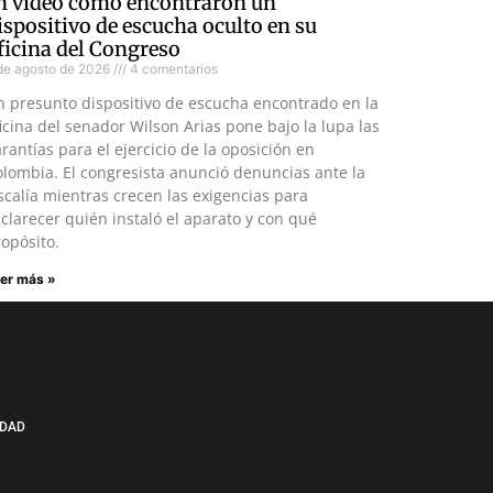
n video como encontraron un
ispositivo de escucha oculto en su
ficina del Congreso
de agosto de 2026
4 comentarios
n presunto dispositivo de escucha encontrado en la
icina del senador Wilson Arias pone bajo la lupa las
rantías para el ejercicio de la oposición en
lombia. El congresista anunció denuncias ante la
scalía mientras crecen las exigencias para
clarecer quién instaló el aparato y con qué
opósito.
er más »
IDAD