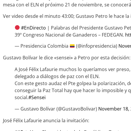
mesa con el ELN el próximo 21 de noviembre, se conocer
Ver video desde el minuto 43:00; Gustavo Petro le hace la in
#EnDirecto
| Palabras del Presidente Gustavo Petr
39º Congreso Nacional de Ganaderos – FEDEGAN.
ht
— Presidencia Colombia
(@infopresidencia)
Nove
Gustavo Bolívar le dice «sensei» a Petro por esta decisión:
A José Félix Lafaurie muchos lo queríamos ver preso,
delegado a diálogos de paz con el ELN.
Con este gesto audaz el Pte golpea la polarización,
conseguir la Paz Total hay que hacer lo imposible y 
social.
#Sensei
— Gustavo Bolívar (@GustavoBolivar)
November 18, 
José Félix Lafaurie anuncia la invitación: