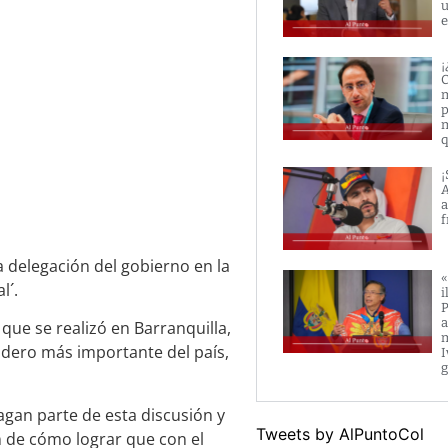
u
e
¡
C
m
p
m
q
¡
A
a
f
a delegación del gobierno en la
«
l´.
i
P
a
que se realizó en Barranquilla,
m
nadero más importante del país,
I
g
agan parte de esta discusión y
Tweets by AlPuntoCol
n de cómo lograr que con el