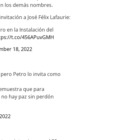
án los demás nombres.
vitación a José Félix Lafaurie:
o en la Instalación del
tps://t.co/456APuvGMH
mber 18, 2022
 pero Petro lo invita como
 demuestra que para
q no hay paz sin perdón
2022