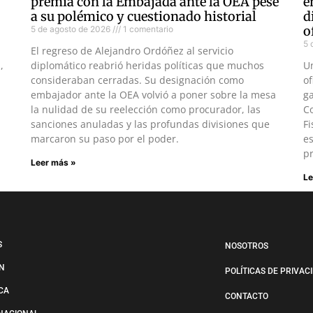
premia con la Embajada ante la OEA pese
e
a su polémico y cuestionado historial
d
o
5 de agosto de 2026
1 comentario
5 
El regreso de Alejandro Ordóñez al servicio
,
diplomático reabrió heridas políticas que muchos
U
consideraban cerradas. Su designación como
of
embajador ante la OEA volvió a poner sobre la mesa
ga
la nulidad de su reelección como procurador, las
Co
sanciones anuladas y las profundas divisiones que
Fi
marcaron su paso por el poder.
es
pr
Leer más »
Le
S
NOSOTROS
N
POLÍTICAS DE PRIVAC
ICA
CONTACTO