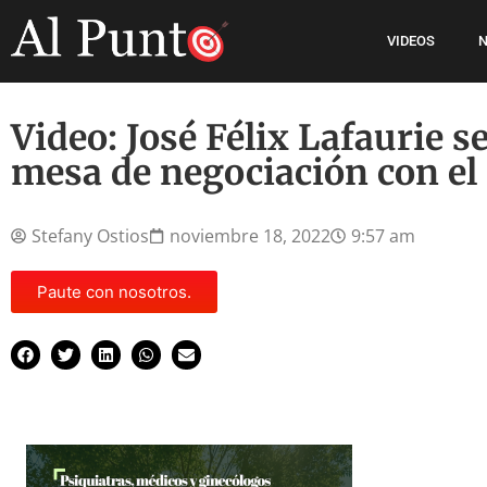
VIDEOS
N
Video: José Félix Lafaurie se
mesa de negociación con el
Stefany Ostios
noviembre 18, 2022
9:57 am
Paute con nosotros.