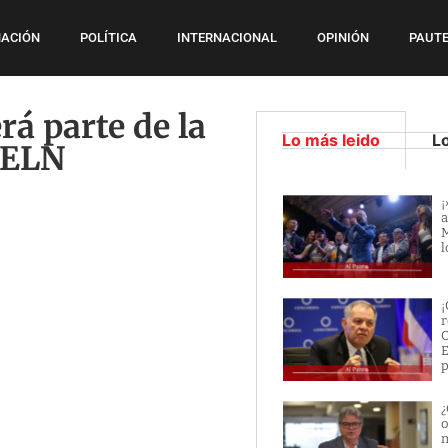
ACIÓN
POLÍTICA
INTERNACIONAL
OPINIÓN
PAUTE
rá parte de la
Lo más leido
L
 ELN
¡
a
M
l
¡
r
O
E
p
¿
o
m