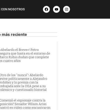
 CON NOSOTROS
o más reciente
»Abelardo el Breve»! Petro
segura que hasta en el entorno de
arco Rubio dudan que complete
os cuatro años
Otro de los “nunca”! Abelardo
evive políticamente a Alejandro
rdóñez y lo premia con la
mbajada ante la OEA pese a su
olémico y cuestionado historial
Comenzó el espionaje contra la
posición? Senador Wilson Arias
ostró en video como encontraron