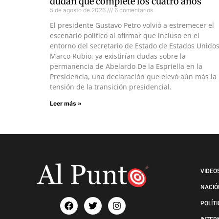
dudan que complete los cuatro años
5 de agosto de 2026
6 comentarios
El presidente Gustavo Petro volvió a estremecer el
escenario político al afirmar que incluso en el
entorno del secretario de Estado de Estados Unidos
Marco Rubio, ya existirían dudas sobre la
permanencia de Abelardo De la Espriella en la
Presidencia, una declaración que elevó aún más la
tensión de la transición presidencial.
Leer más »
VIDEO
NACIÓ
POLÍT