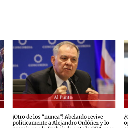
¡Otro de los “nunca”! Abelardo revive
¿
políticamente a Alejandro Ordóñez y lo
o