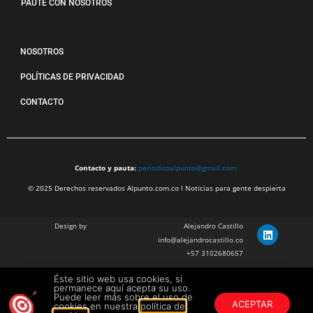
PAUTE CON NOSOTROS
NOSOTROS
POLÍTICAS DE PRIVACIDAD
CONTACTO
Contacto y pauta:
periodicoalpunto@gmail.com
© 2025 Derechos reservados Alpunto.com.co l Noticias para gente despierta
Design by
Alejandro Castillo
info@alejandrocastillo.co
+57 3102680657
Éste sitio web usa cookies, si
Julian Barragan Verano
permanece aquí acepta su uso.
julbarg@gmail.com
Puede leer más sobre el uso de
ACEPTAR
cookies en nuestra
política de
+57 312 308 9218