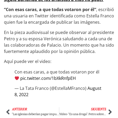
“Con esas caras, a que todas votaron por él“
, escribió
una usuaria en Twitter identificada como Estella Franco
quien fue la encargada de publicar las imágenes.
En la pieza audiovisual se puede observar al presidente
Petro y a su esposa Verónica saludando a cada una de
las colaboradoras de Palacio. Un momento que ha sido
fuertemente aplaudido por la opinión pública.
Aquí puede ver el video:
Con esas caras, a que todas votaron por él
pic.twitter.com/1bXkRnfpEH
— La Tata Franco (@EstellaMFranco)
August
8, 2022
ANTERIOR
SIGUIENTE
“Las iglesias deberían pagar impuestos”: Margarita Rosa y su propuesta tributaria
Video-“Es una droga”: Petro sobre algo que encontró en la Casa de Nariño