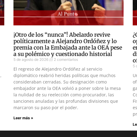
¡Otro de los “nunca”! Abelardo revive
¿
políticamente a Alejandro Ordóñez y lo
o
premia con la Embajada ante la OEA pese
e
a su polémico y cuestionado historial
d
o
5 de agosto de 2026
2 comentarios
5 
El regreso de Alejandro Ordóñez al servicio
,
diplomático reabrió heridas políticas que muchos
U
consideraban cerradas. Su designación como
of
embajador ante la OEA volvió a poner sobre la mesa
ga
la nulidad de su reelección como procurador, las
Co
sanciones anuladas y las profundas divisiones que
Fi
marcaron su paso por el poder.
es
pr
Leer más »
Le