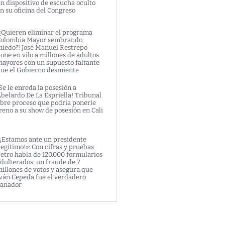
n dispositivo de escucha oculto
n su oficina del Congreso
¿Quieren eliminar el programa
olombia Mayor sembrando
iedo?! José Manuel Restrepo
one en vilo a millones de adultos
ayores con un supuesto faltante
ue el Gobierno desmiente
Se le enreda la posesión a
belardo De La Espriella! Tribunal
bre proceso que podría ponerle
reno a su show de posesión en Cali
¡Estamos ante un presidente
legitimo!»: Con cifras y pruebas
etro habla de 120.000 formularios
dulterados, un fraude de 7
illones de votos y asegura que
ván Cepeda fue el verdadero
anador