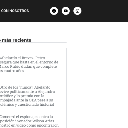
 CON NOSOTROS
o más reciente
»Abelardo el Breve»! Petro
segura que hasta en el entorno de
arco Rubio dudan que complete
os cuatro años
Otro de los “nunca”! Abelardo
evive políticamente a Alejandro
rdóñez y lo premia con la
mbajada ante la OEA pese a su
olémico y cuestionado historial
Comenzó el espionaje contra la
posición? Senador Wilson Arias
ostró en video como encontraron