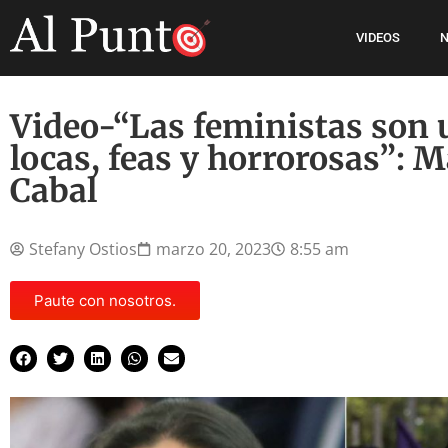
VIDEOS
N
Video-“Las feministas son 
locas, feas y horrorosas”: 
Cabal
Stefany Ostios
marzo 20, 2023
8:55 am
Paute con nosotros.