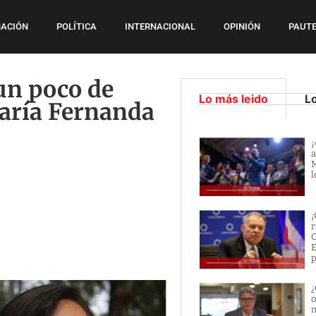
ACIÓN
POLÍTICA
INTERNACIONAL
OPINIÓN
PAUTE
un poco de
Lo más leido
L
María Fernanda
¡
a
M
l
¡
r
O
E
p
¿
o
m