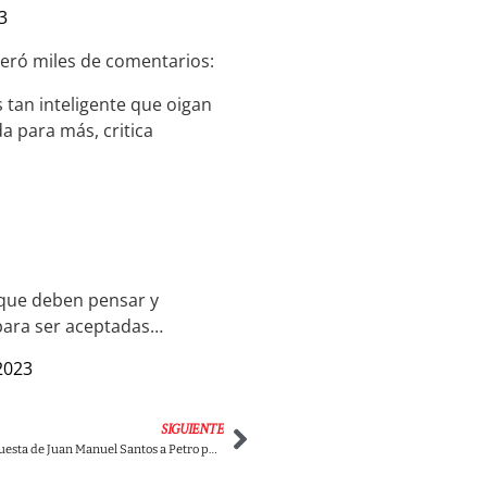
3
neró miles de comentarios:
tan inteligente que oigan
a para más, critica
, que deben pensar y
para ser aceptadas…
2023
SIGUIENTE
Audio: La dura respuesta de Juan Manuel Santos a Petro por el Acuerdo de Paz con Las FARC