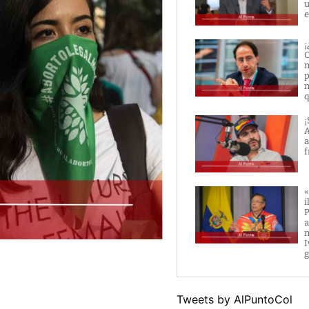
u
e
¡
C
m
p
m
q
¡
A
a
f
«
i
P
a
m
I
g
Tweets by AlPuntoCol