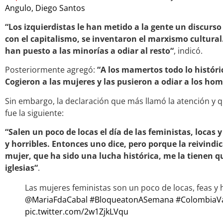
Angulo, Diego Santos
“Los izquierdistas le han metido a la gente un discurs
con el capitalismo, se inventaron el marxismo cultural.
han puesto a las minorías a odiar al resto“
, indicó.
Posteriormente agregó:
“A los mamertos todo lo históric
Cogieron a las mujeres y las pusieron a odiar a los ho
Sin embargo, la declaración que más llamó la atención y 
fue la siguiente:
“Salen un poco de locas el día de las feministas, locas 
y horribles. Entonces uno dice, pero porque la reivind
mujer, que ha sido una lucha histórica, me la tienen 
iglesias“
.
Las mujeres feministas son un poco de locas, feas y
@MariaFdaCabal
#BloqueatonASemana
#ColombiaV
pic.twitter.com/2w1ZjkLVqu