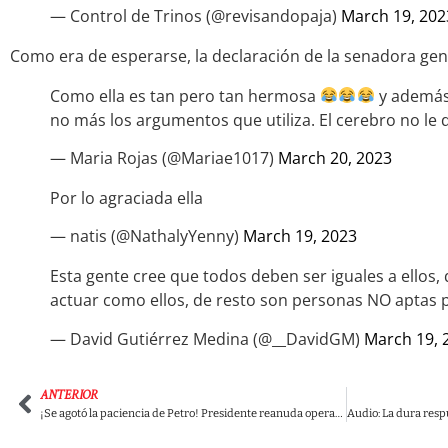
— Control de Trinos (@revisandopaja)
March 19, 202
Como era de esperarse, la declaración de la senadora ge
Como ella es tan pero tan hermosa
y además 
no más los argumentos que utiliza. El cerebro no le d
— Maria Rojas (@Mariae1017)
March 20, 2023
Por lo agraciada ella
— natis (@NathalyYenny)
March 19, 2023
Esta gente cree que todos deben ser iguales a ellos
actuar como ellos, de resto son personas NO aptas 
— David Gutiérrez Medina (@__DavidGM)
March 19, 
ANTERIOR
¡Se agotó la paciencia de Petro! Presidente reanuda operaciones contra el Clan del Golfo