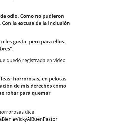
o de odio. Como no pudieron
 Con la excusa de la inclusión
o les gusta, pero para ellos.
mbres“
.
que quedó registrada en video
y feas, horrorosas, en pelotas
icación de mis derechos como
que robar para quemar
 horrorosas dice
aBien
#VickyAlBuenPastor