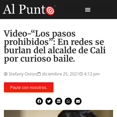
Video-“Los pasos
prohibidos”: En redes se
burlan del alcalde de Cali
por curioso baile.
Stefany Ostios
diciembre 25, 2021
4:12 pm
Paute con nosotros.