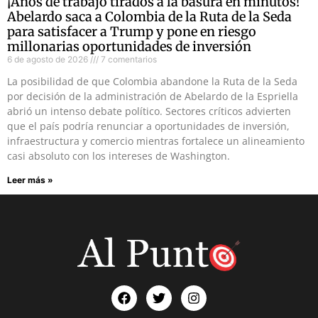
¡Años de trabajo tirados a la basura en minutos!
Abelardo saca a Colombia de la Ruta de la Seda
para satisfacer a Trump y pone en riesgo
millonarias oportunidades de inversión
6 de agosto de 2026
7 comentarios
La posibilidad de que Colombia abandone la Ruta de la Seda
por decisión de la administración de Abelardo de la Espriella
abrió un intenso debate político. Sectores críticos advierten
que el país podría renunciar a oportunidades de inversión,
infraestructura y comercio mientras fortalece un alineamiento
casi absoluto con los intereses de Washington.
Leer más »