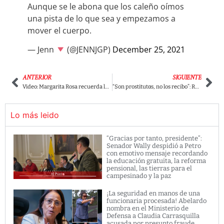
Aunque se le abona que los caleño oímos
una pista de lo que sea y empezamos a
mover el cuerpo.
— Jenn
(@JENNJGP)
December 25, 2021
ANTERIOR
SIGUIENTE
Video: Margarita Rosa recuerda la columna en contra de Sarmiento Ángulo que provocó su salida de El Tiempo.
“Son prostitutαs, no los recibo”: Rodolfo Hernández se las cantó a Barguil y otros candidatos
Lo más leido
“Gracias por tanto, presidente”:
Senador Wally despidió a Petro
con emotivo mensaje recordando
la educación gratuita, la reforma
pensional, las tierras para el
campesinado y la paz
¡La seguridad en manos de una
funcionaria procesada! Abelardo
nombra en el Ministerio de
Defensa a Claudia Carrasquilla
acusada por presunto fraude