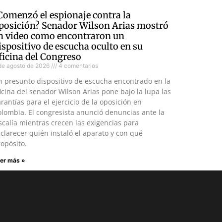
Comenzó el espionaje contra la
posición? Senador Wilson Arias mostró
n video como encontraron un
ispositivo de escucha oculto en su
ficina del Congreso
de agosto de 2026
4 comentarios
n presunto dispositivo de escucha encontrado en la
icina del senador Wilson Arias pone bajo la lupa las
rantías para el ejercicio de la oposición en
lombia. El congresista anunció denuncias ante la
scalía mientras crecen las exigencias para
clarecer quién instaló el aparato y con qué
opósito.
er más »