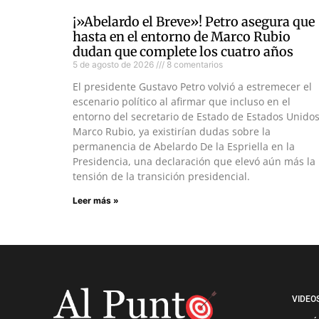
¡»Abelardo el Breve»! Petro asegura que
hasta en el entorno de Marco Rubio
dudan que complete los cuatro años
5 de agosto de 2026
8 comentarios
El presidente Gustavo Petro volvió a estremecer el
escenario político al afirmar que incluso en el
entorno del secretario de Estado de Estados Unidos
Marco Rubio, ya existirían dudas sobre la
permanencia de Abelardo De la Espriella en la
Presidencia, una declaración que elevó aún más la
tensión de la transición presidencial.
Leer más »
VIDEO