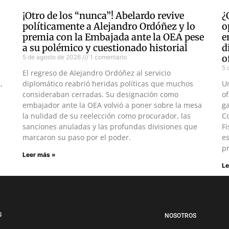
¡Otro de los “nunca”! Abelardo revive
¿
políticamente a Alejandro Ordóñez y lo
o
premia con la Embajada ante la OEA pese
e
a su polémico y cuestionado historial
d
o
5 de agosto de 2026
1 comentario
5 
El regreso de Alejandro Ordóñez al servicio
,
diplomático reabrió heridas políticas que muchos
U
consideraban cerradas. Su designación como
of
embajador ante la OEA volvió a poner sobre la mesa
ga
la nulidad de su reelección como procurador, las
Co
sanciones anuladas y las profundas divisiones que
Fi
marcaron su paso por el poder.
es
pr
Leer más »
Le
S
NOSOTROS