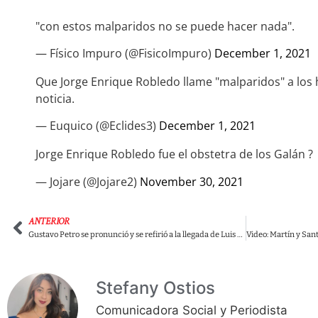
"con estos malparidos no se puede hacer nada".
— Físico Impuro (@FisicoImpuro)
December 1, 2021
Que Jorge Enrique Robledo llame "malparidos" a los
noticia.
— Euquico (@Eclides3)
December 1, 2021
Jorge Enrique Robledo fue el obstetra de los Galán ?
— Jojare (@Jojare2)
November 30, 2021
ANTERIOR
Gustavo Petro se pronunció y se refirió a la llegada de Luis Pérez al Pacto Histórico
Stefany Ostios
Comunicadora Social y Periodista