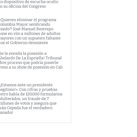
n dispositivo de escucha oculto
n su oficina del Congreso
¿Quieren eliminar el programa
olombia Mayor sembrando
iedo?! José Manuel Restrepo
one en vilo a millones de adultos
ayores con un supuesto faltante
ue el Gobierno desmiente
Se le enreda la posesión a
belardo De La Espriella! Tribunal
bre proceso que podría ponerle
reno a su show de posesión en Cali
¡Estamos ante un presidente
legitimo!»: Con cifras y pruebas
etro habla de 120.000 formularios
dulterados, un fraude de 7
illones de votos y asegura que
ván Cepeda fue el verdadero
anador