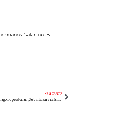
 hermanos Galán no es
SIGUIENTE
Video: Martín y Santiago no perdonan ¡Se burlaron a más no poder de Zuluaga y de Gaviria!