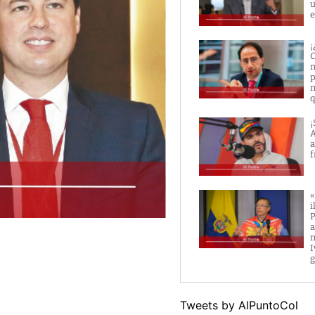
u
e
¡
C
m
p
m
q
¡
A
a
f
«
i
P
a
m
I
g
Tweets by AlPuntoCol