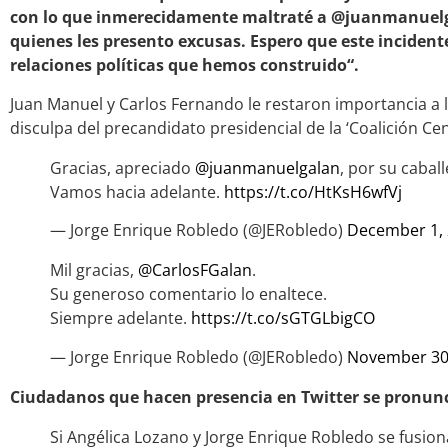
con lo que inmerecidamente maltraté a @juanmanuelg
quienes les presento excusas. Espero que este incidente
relaciones políticas que hemos construido“.
Juan Manuel y Carlos Fernando le restaron importancia a l
disculpa del precandidato presidencial de la ‘Coalición Ce
Gracias, apreciado
@juanmanuelgalan
, por su cabal
Vamos hacia adelante.
https://t.co/HtKsH6wfVj
— Jorge Enrique Robledo (@JERobledo)
December 1,
Mil gracias,
@CarlosFGalan
.
Su generoso comentario lo enaltece.
Siempre adelante.
https://t.co/sGTGLbigCO
— Jorge Enrique Robledo (@JERobledo)
November 30
Ciudadanos que hacen presencia en Twitter se
pronunc
Si Angélica Lozano y Jorge Enrique Robledo se fusiona