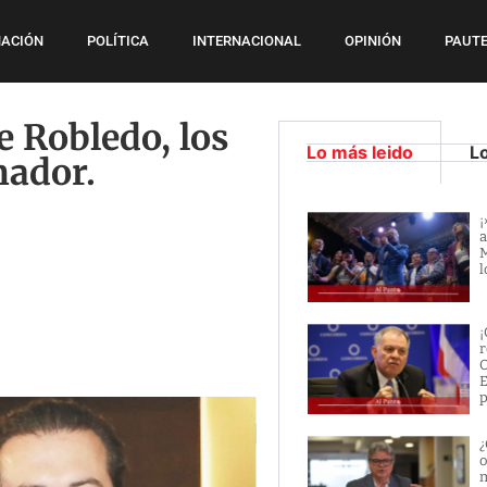
ACIÓN
POLÍTICA
INTERNACIONAL
OPINIÓN
PAUTE
e Robledo, los
Lo más leido
L
nador.
¡
a
M
l
¡
r
O
E
p
¿
o
m