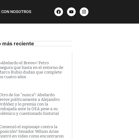
 CON NOSOTROS
o más reciente
»Abelardo el Breve»! Petro
segura que hasta en el entorno de
arco Rubio dudan que complete
os cuatro años
Otro de los “nunca”! Abelardo
evive políticamente a Alejandro
rdóñez y lo premia con la
mbajada ante la OEA pese a su
olémico y cuestionado historial
Comenzó el espionaje contra la
posición? Senador Wilson Arias
ostró en video como encontraron