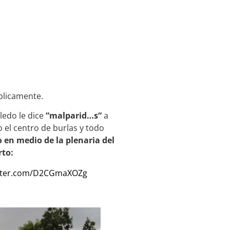
úblicamente.
ledo le dice
“malparid…s“
a
 el centro de burlas y todo
 en medio de la plenaria del
rto:
itter.com/D2CGmaXOZg