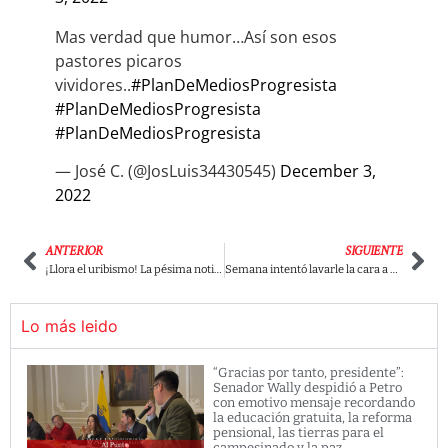
Mas verdad que humor…Así son esos
pastores picaros
vividores..
#PlanDeMediosProgresista
#PlanDeMediosProgresista
#PlanDeMediosProgresista
— José C. (@JosLuis34430545)
December 3,
2022
ANTERIOR
SIGUIENTE
¡Llora el uribismo! La pésima noticia de RCN a Fernando Londoño y a su programa La Hora de la Verdad
Semana intentó lavarle la cara a Barbosa pero Coronell arremetió con toda contra el fiscal
Lo más leido
“Gracias por tanto, presidente”:
Senador Wally despidió a Petro
con emotivo mensaje recordando
la educación gratuita, la reforma
pensional, las tierras para el
campesinado y la paz