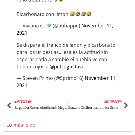
Bicarbonato con limón
— Viviana G.
(@ahhappe)
November 11,
2021
Se dispara el tráfico de limón y bicarbonato
para los uribestias….esa es la actitud sin
esperar nada a cambio el pueblo ve con
buenos ojos a
@petrogustavo
— Steven Primo (@Sprimo16)
November 11,
2021
ANTERIOR
SIGUIENTE
¡Le ganó a Karen Abudinen!: Diego Molano, el peor funcionario en la historia según Cifras y Conceptos.
Gonzalo Guillén comparó a Uribe con Pablo Escobar, luego de la decisión de la Corte Constitucional.
Lo más leido