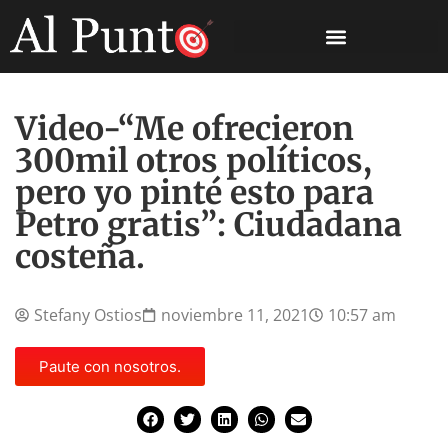
Video-“Me ofrecieron
300mil otros políticos,
pero yo pinté esto para
Petro gratis”: Ciudadana
costeña.
Stefany Ostios
noviembre 11, 2021
10:57 am
Paute con nosotros.