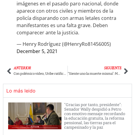
imágenes en el pasado paro nacional, donde
aparece con otros civiles y miembros de la
policía disparando con armas letales contra
manifestantes es una falta grave. Deben
comparecer ante la justicia.
— Henry Rodríguez (@HenryRo81456005)
December 5, 2021
ANTERIOR
SIGUIENTE
Con polémico video, Uribe ratificó a Miguel Uribe como cabeza de lista del Centro Democrático.
“Siente uno la muerte misma”: Margarita Rosa opinó sobre Álvaro Uribe en La Tele Letal
Lo más leido
“Gracias por tanto, presidente”:
Senador Wally despidió a Petro
con emotivo mensaje recordando
la educación gratuita, la reforma
pensional, las tierras para el
campesinado y la paz