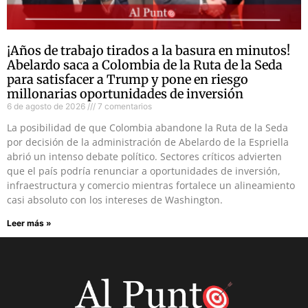
¡Años de trabajo tirados a la basura en minutos!
Abelardo saca a Colombia de la Ruta de la Seda
para satisfacer a Trump y pone en riesgo
millonarias oportunidades de inversión
6 de agosto de 2026
7 comentarios
La posibilidad de que Colombia abandone la Ruta de la Seda
por decisión de la administración de Abelardo de la Espriella
abrió un intenso debate político. Sectores críticos advierten
que el país podría renunciar a oportunidades de inversión,
infraestructura y comercio mientras fortalece un alineamiento
casi absoluto con los intereses de Washington.
Leer más »