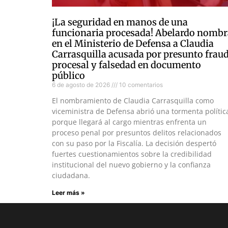
¡La seguridad en manos de una
funcionaria procesada! Abelardo nombr
en el Ministerio de Defensa a Claudia
Carrasquilla acusada por presunto frau
procesal y falsedad en documento
público
6 de agosto de 2026
10 comentarios
El nombramiento de Claudia Carrasquilla como
viceministra de Defensa abrió una tormenta polític
porque llegará al cargo mientras enfrenta un
proceso penal por presuntos delitos relacionados
con su paso por la Fiscalía. La decisión despertó
fuertes cuestionamientos sobre la credibilidad
institucional del nuevo gobierno y la confianza
ciudadana.
Leer más »