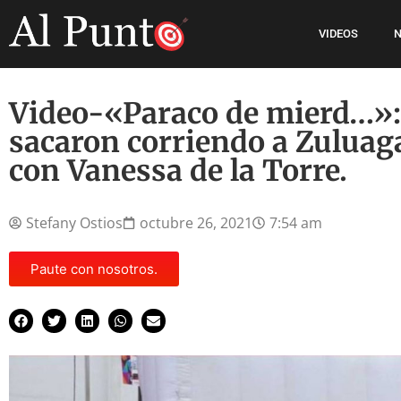
VIDEOS
N
Video-«Paraco de mierd…»:
sacaron corriendo a Zuluaga
con Vanessa de la Torre.
Stefany Ostios
octubre 26, 2021
7:54 am
Paute con nosotros.