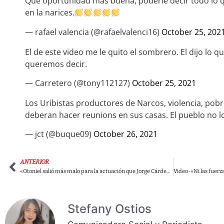
Que oportunidad más buena, poderle decir todo lo q
en la narices.
— rafael valencia (@rafaelvalenci16)
October 25, 202
El de este video me le quito el sombrero. El dijo lo 
queremos decir.
— Carretero (@tony112127)
October 25, 2021
Los Uribistas productores de Narcos, violencia, pob
deberan hacer reunions en sus casas. El pueblo no lo
— jct (@buque09)
October 26, 2021
ANTERIOR
«Otoniel salió más malo para la actuación que Jorge Cárdenas»: Mario de Doctor Krapula.
Stefany Ostios