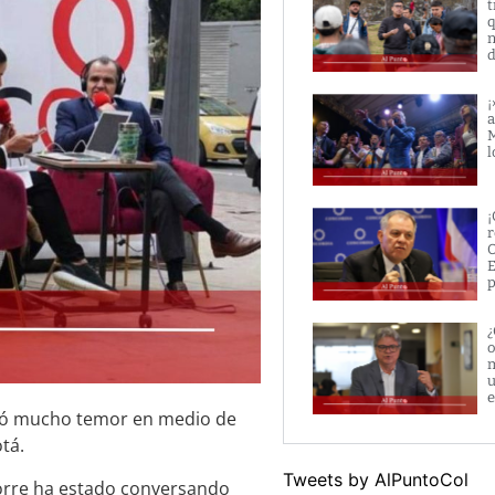
t
q
n
d
¡
a
M
l
¡
r
O
E
p
¿
o
m
u
e
tió mucho temor en medio de
tá.
Tweets by AlPuntoCol
Torre ha estado conversando