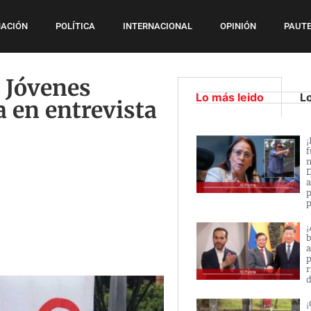
ACIÓN
POLÍTICA
INTERNACIONAL
OPINIÓN
PAUTE
 Jóvenes
Lo más leido
L
 en entrevista
¡
f
n
D
a
p
p
¡
b
a
p
r
d
¡