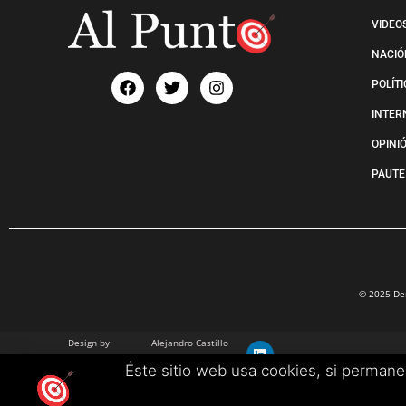
VIDEO
NACIÓ
POLÍT
INTER
OPINI
PAUTE
© 2025 Der
Design by
Alejandro Castillo
info@alejandrocastillo.co
Éste sitio web usa cookies, si perman
+57 3102680657