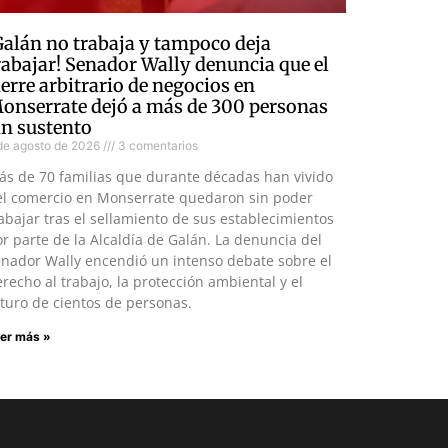
Galán no trabaja y tampoco deja
rabajar! Senador Wally denuncia que el
ierre arbitrario de negocios en
onserrate dejó a más de 300 personas
in sustento
de agosto de 2026
3 comentarios
ás de 70 familias que durante décadas han vivido
el comercio en Monserrate quedaron sin poder
abajar tras el sellamiento de sus establecimientos
r parte de la Alcaldía de Galán. La denuncia del
enador Wally encendió un intenso debate sobre el
recho al trabajo, la protección ambiental y el
turo de cientos de personas.
er más »