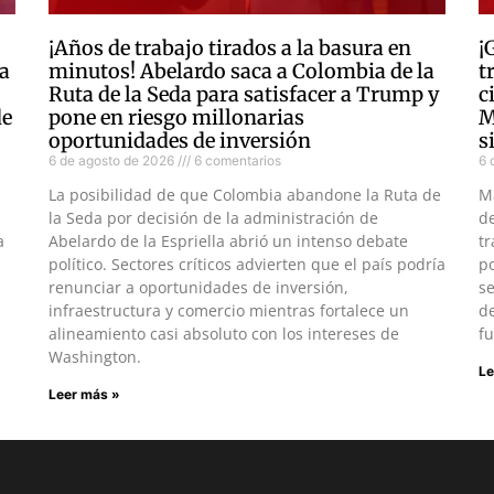
¡Años de trabajo tirados a la basura en
¡
a
minutos! Abelardo saca a Colombia de la
t
Ruta de la Seda para satisfacer a Trump y
c
de
pone en riesgo millonarias
M
oportunidades de inversión
s
6 de agosto de 2026
6 comentarios
6 
La posibilidad de que Colombia abandone la Ruta de
M
la Seda por decisión de la administración de
d
a
Abelardo de la Espriella abrió un intenso debate
tr
político. Sectores críticos advierten que el país podría
po
renunciar a oportunidades de inversión,
s
infraestructura y comercio mientras fortalece un
de
alineamiento casi absoluto con los intereses de
fu
Washington.
Le
Leer más »