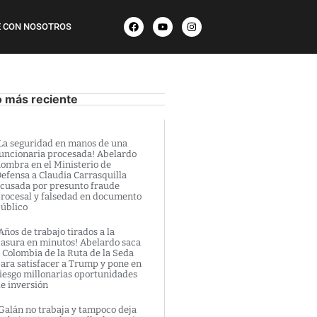
 CON NOSOTROS
o más reciente
La seguridad en manos de una
uncionaria procesada! Abelardo
ombra en el Ministerio de
efensa a Claudia Carrasquilla
cusada por presunto fraude
rocesal y falsedad en documento
úblico
Años de trabajo tirados a la
asura en minutos! Abelardo saca
 Colombia de la Ruta de la Seda
ara satisfacer a Trump y pone en
iesgo millonarias oportunidades
e inversión
Galán no trabaja y tampoco deja