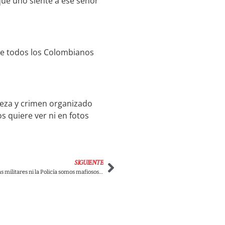
ue uno siente a ese señor
1
que todos los Colombianos
reza y crimen organizado
s quiere ver ni en fotos
SIGUIENTE
Video-«Ni las fuerzas militares ni la Policía somos mafiosos»: General Vargas indignado con Julián Román.