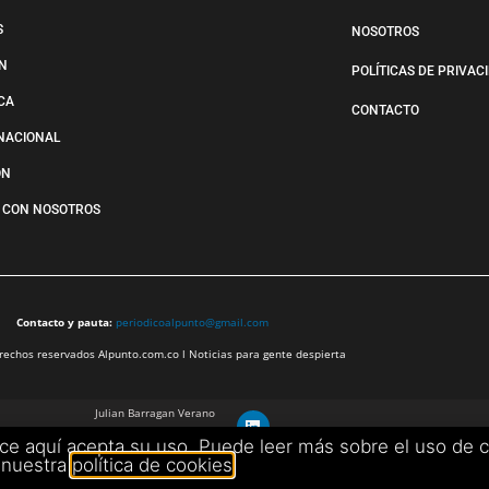
S
NOSOTROS
N
POLÍTICAS DE PRIVAC
ICA
CONTACTO
NACIONAL
ÓN
 CON NOSOTROS
Contacto y pauta:
periodicoalpunto@gmail.com
echos reservados Alpunto.com.co l Noticias para gente despierta
Julian Barragan Verano
julbarg@gmail.com
ece aquí acepta su uso. Puede leer más sobre el uso de 
+57 312 308 9218
nuestra
política de cookies