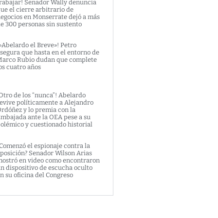
rabajar! Senador Wally denuncia
ue el cierre arbitrario de
egocios en Monserrate dejó a más
e 300 personas sin sustento
»Abelardo el Breve»! Petro
segura que hasta en el entorno de
arco Rubio dudan que complete
os cuatro años
Otro de los “nunca”! Abelardo
evive políticamente a Alejandro
rdóñez y lo premia con la
mbajada ante la OEA pese a su
olémico y cuestionado historial
Comenzó el espionaje contra la
posición? Senador Wilson Arias
ostró en video como encontraron
n dispositivo de escucha oculto
n su oficina del Congreso