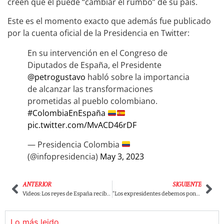
creen que él puede “cambiar el rumbo” de su país.
Este es el momento exacto que además fue publicado
por la cuenta oficial de la Presidencia en Twitter:
En su intervención en el Congreso de
Diputados de España, el Presidente
@petrogustavo
habló sobre la importancia
de alcanzar las transformaciones
prometidas al pueblo colombiano.
#ColombiaEnEspaña
pic.twitter.com/MvACD46rDF
— Presidencia Colombia
(@infopresidencia)
May 3, 2023
ANTERIOR
SIGUIENTE
Videos: Los reyes de España reciben con honores al presidente Petro en su visita de Estado
“Los expresidentes debemos ponernos de acuerdo para evitar tristes espectáculos”: Santos
Lo más leido