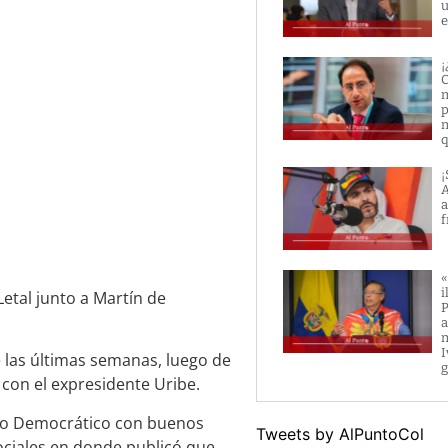
u
e
¡
C
m
p
m
q
¡
A
a
f
«
i
etal junto a Martín de
P
a
m
I
e las últimas semanas, luego de
g
 con el expresidente Uribe.
entro Democrático con buenos
Tweets by AlPuntoCol
ociales en donde publicó que