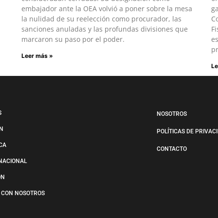
embajador ante la OEA volvió a poner sobre la mesa
ga
la nulidad de su reelección como procurador, las
Co
sanciones anuladas y las profundas divisiones que
Fi
marcaron su paso por el poder.
es
pr
Leer más »
Le
S
NOSOTROS
N
POLÍTICAS DE PRIVAC
ICA
CONTACTO
NACIONAL
ÓN
 CON NOSOTROS