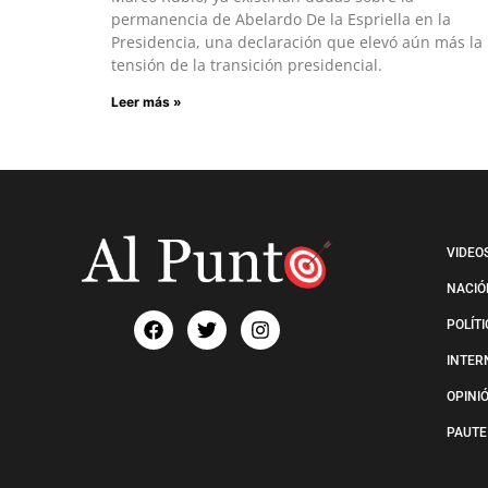
permanencia de Abelardo De la Espriella en la
Presidencia, una declaración que elevó aún más la
tensión de la transición presidencial.
Leer más »
VIDEO
NACIÓ
POLÍT
INTER
OPINI
PAUTE