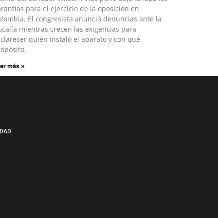
rantías para el ejercicio de la oposición en
lombia. El congresista anunció denuncias ante la
scalía mientras crecen las exigencias para
clarecer quién instaló el aparato y con qué
opósito.
er más »
IDAD