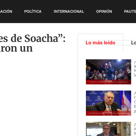
ACIÓN
POLÍTICA
INTERNACIONAL
OPINIÓN
PAUTE
es de Soacha”:
Lo más leido
L
aron un
¡
a
M
l
¡
r
O
E
p
¿
o
m