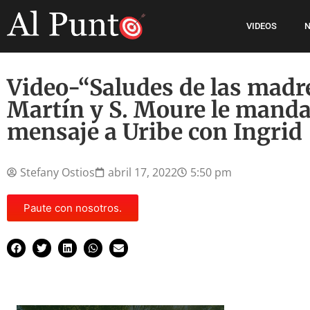
VIDEOS
N
Video-“Saludes de las madr
Martín y S. Moure le mand
mensaje a Uribe con Ingrid
Stefany Ostios
abril 17, 2022
5:50 pm
Paute con nosotros.