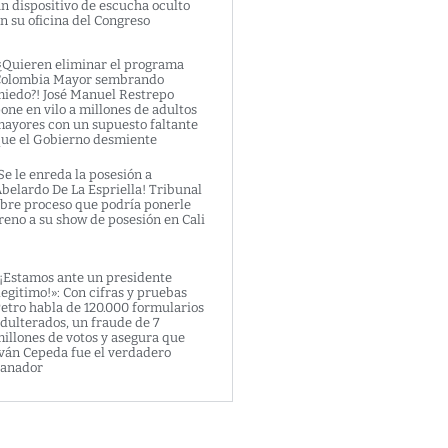
n dispositivo de escucha oculto
n su oficina del Congreso
¿Quieren eliminar el programa
olombia Mayor sembrando
iedo?! José Manuel Restrepo
one en vilo a millones de adultos
ayores con un supuesto faltante
ue el Gobierno desmiente
Se le enreda la posesión a
belardo De La Espriella! Tribunal
bre proceso que podría ponerle
reno a su show de posesión en Cali
¡Estamos ante un presidente
legitimo!»: Con cifras y pruebas
etro habla de 120.000 formularios
dulterados, un fraude de 7
illones de votos y asegura que
ván Cepeda fue el verdadero
anador