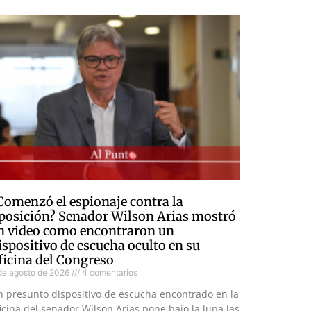
Comenzó el espionaje contra la
posición? Senador Wilson Arias mostró
n video como encontraron un
ispositivo de escucha oculto en su
ficina del Congreso
de agosto de 2026
4 comentarios
n presunto dispositivo de escucha encontrado en la
icina del senador Wilson Arias pone bajo la lupa las