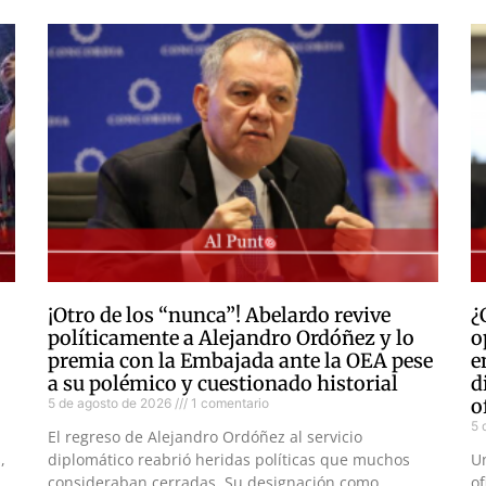
¡Otro de los “nunca”! Abelardo revive
¿
políticamente a Alejandro Ordóñez y lo
o
premia con la Embajada ante la OEA pese
e
a su polémico y cuestionado historial
d
o
5 de agosto de 2026
1 comentario
5 
El regreso de Alejandro Ordóñez al servicio
,
diplomático reabrió heridas políticas que muchos
U
consideraban cerradas. Su designación como
of