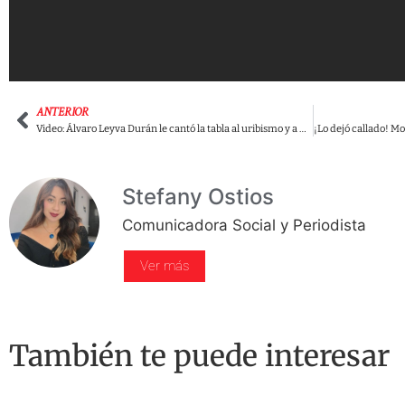
ANTERIOR
Video: Álvaro Leyva Durán le cantó la tabla al uribismo y a Duque por su paso por la ONU.
Stefany Ostios
Comunicadora Social y Periodista
Ver más
También te puede interesar