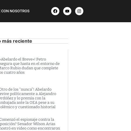
 CON NOSOTROS
o más reciente
»Abelardo el Breve»! Petro
segura que hasta en el entorno de
arco Rubio dudan que complete
os cuatro años
Otro de los “nunca”! Abelardo
evive políticamente a Alejandro
rdóñez y lo premia con la
mbajada ante la OEA pese a su
olémico y cuestionado historial
Comenzó el espionaje contra la
posición? Senador Wilson Arias
ostró en video como encontraron