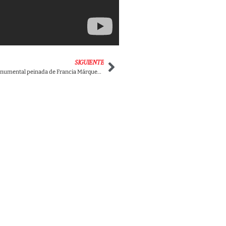
SIGUIENTE
¡Lo dejó callado! Monumental peinada de Francia Márquez a Álvaro Uribe con AIS