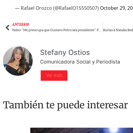
— Rafael Orozco (@RafaelO15550507)
October 29, 2
ANTERIOR
Video-“Me preocupa que Gustavo Petro sea presidente”: Peñalosa angustiado con solo pensarlo
Stefany Ostios
Comunicadora Social y Periodista
Ver más
También te puede interesar