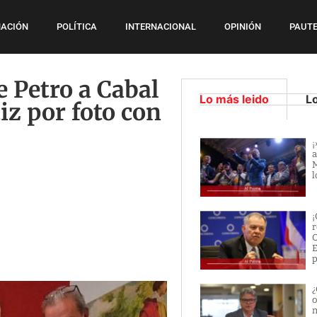
ACIÓN
POLÍTICA
INTERNACIONAL
OPINIÓN
PAUTE
 Petro a Cabal
Lo más leido
L
tiz por foto con
¡
a
M
l
¡
r
O
E
p
¿
o
m