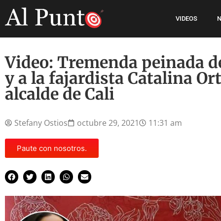
VIDEOS
N
Video: Tremenda peinada de
y a la fajardista Catalina Or
alcalde de Cali
Stefany Ostios
octubre 29, 2021
11:31 am
Paute con nosotros.