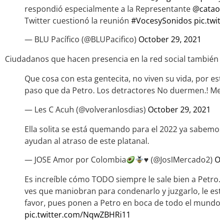
respondió especialmente a la Representante
@catao
Twitter cuestionó la reunión
#VocesySonidos
pic.tw
— BLU Pacífico (@BLUPacifico)
October 29, 2021
Ciudadanos que hacen presencia en la red social también
Que cosa con esta gentecita, no viven su vida, por e
paso que da Petro. Los detractores No duermen.! Me
— Les C Acuh (@volveranlosdias)
October 29, 2021
Ella solita se está quemando para el 2022 ya sabemo
ayudan al atraso de este platanal.
— JOSE Amor por Colombia
♥️
(@JosIMercado2)
O
Es increíble cómo TODO siempre le sale bien a Petro
ves que maniobran para condenarlo y juzgarlo, le e
favor, pues ponen a Petro en boca de todo el mundo
pic.twitter.com/NqwZBHRi11