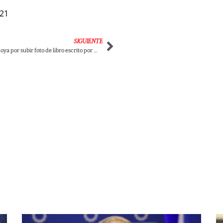
021
SIGUIENTE
Burlas a Natalia Bedoya por subir foto de libro escrito por Macías con autógrafo del senador