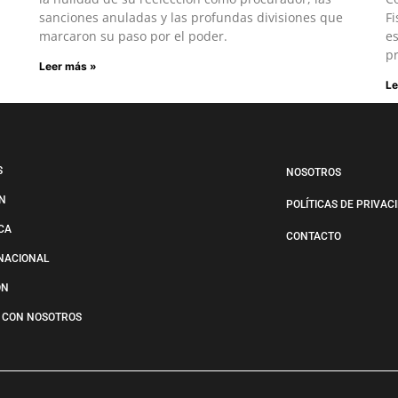
sanciones anuladas y las profundas divisiones que
Fi
marcaron su paso por el poder.
es
pr
Leer más »
Le
S
NOSOTROS
N
POLÍTICAS DE PRIVAC
ICA
CONTACTO
NACIONAL
ÓN
 CON NOSOTROS