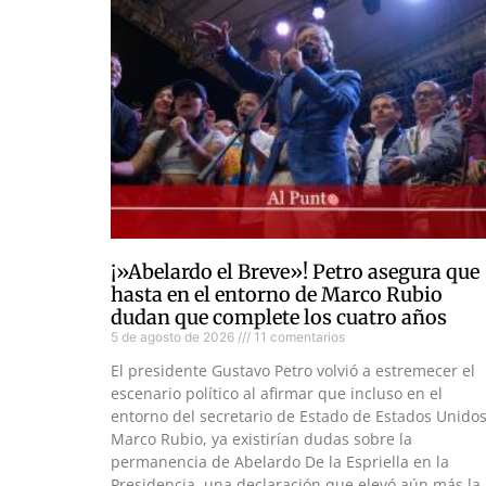
¡»Abelardo el Breve»! Petro asegura que
hasta en el entorno de Marco Rubio
dudan que complete los cuatro años
5 de agosto de 2026
11 comentarios
El presidente Gustavo Petro volvió a estremecer el
escenario político al afirmar que incluso en el
entorno del secretario de Estado de Estados Unidos
Marco Rubio, ya existirían dudas sobre la
permanencia de Abelardo De la Espriella en la
Presidencia, una declaración que elevó aún más la