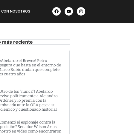
 CON NOSOTROS
o más reciente
»Abelardo el Breve»! Petro
segura que hasta en el entorno de
arco Rubio dudan que complete
os cuatro años
Otro de los “nunca”! Abelardo
evive políticamente a Alejandro
rdóñez y lo premia con la
mbajada ante la OEA pese a su
olémico y cuestionado historial
Comenzó el espionaje contra la
posición? Senador Wilson Arias
ostró en video como encontraron