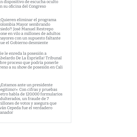
n dispositivo de escucha oculto
n su oficina del Congreso
¿Quieren eliminar el programa
olombia Mayor sembrando
iedo?! José Manuel Restrepo
one en vilo a millones de adultos
ayores con un supuesto faltante
ue el Gobierno desmiente
Se le enreda la posesión a
belardo De La Espriella! Tribunal
bre proceso que podría ponerle
reno a su show de posesión en Cali
¡Estamos ante un presidente
legitimo!»: Con cifras y pruebas
etro habla de 120.000 formularios
dulterados, un fraude de 7
illones de votos y asegura que
ván Cepeda fue el verdadero
anador