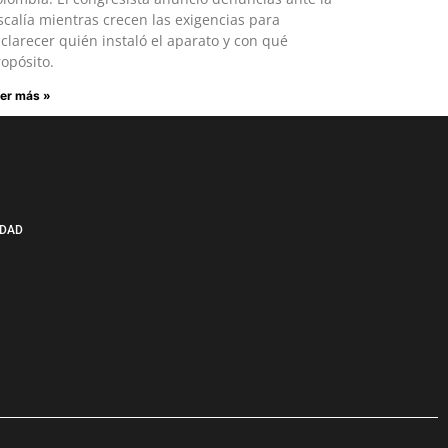
scalía mientras crecen las exigencias para
clarecer quién instaló el aparato y con qué
opósito.
er más »
IDAD