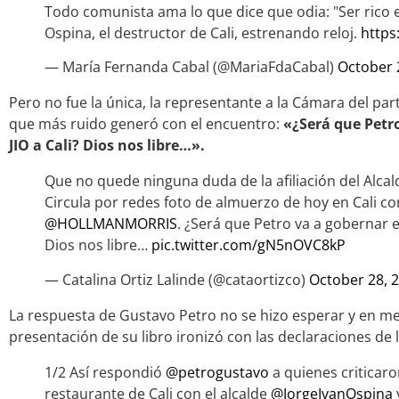
Todo comunista ama lo que dice que odia: "Ser rico es
Ospina, el destructor de Cali, estrenando reloj.
https
— María Fernanda Cabal (@MariaFdaCabal)
October 
Pero no fue la única, la representante a la Cámara del par
que más ruido generó con el encuentro:
«¿Será que Petr
JIO a Cali? Dios nos libre…».
Que no quede ninguna duda de la afiliación del Alca
Circula por redes foto de almuerzo de hoy en Cali c
@HOLLMANMORRIS
. ¿Será que Petro va a gobernar e
Dios nos libre…
pic.twitter.com/gN5nOVC8kP
— Catalina Ortiz Lalinde (@cataortizco)
October 28, 
La respuesta de Gustavo Petro no se hizo esperar y en m
presentación de su libro ironizó con las declaraciones de 
1/2 Así respondió
@petrogustavo
a quienes criticar
restaurante de Cali con el alcalde
@JorgeIvanOspina