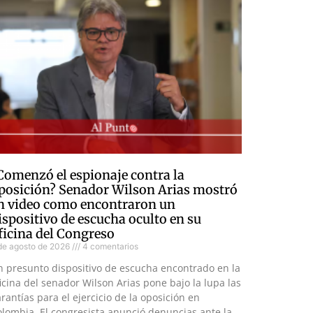
Comenzó el espionaje contra la
posición? Senador Wilson Arias mostró
n video como encontraron un
ispositivo de escucha oculto en su
ficina del Congreso
de agosto de 2026
4 comentarios
n presunto dispositivo de escucha encontrado en la
icina del senador Wilson Arias pone bajo la lupa las
rantías para el ejercicio de la oposición en
lombia. El congresista anunció denuncias ante la