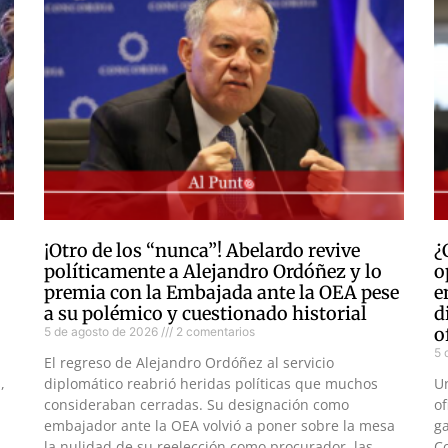
¡Otro de los “nunca”! Abelardo revive
¿
políticamente a Alejandro Ordóñez y lo
o
premia con la Embajada ante la OEA pese
e
a su polémico y cuestionado historial
d
o
5 de agosto de 2026
2 comentarios
5 
El regreso de Alejandro Ordóñez al servicio
,
diplomático reabrió heridas políticas que muchos
U
consideraban cerradas. Su designación como
of
embajador ante la OEA volvió a poner sobre la mesa
ga
la nulidad de su reelección como procurador, las
Co