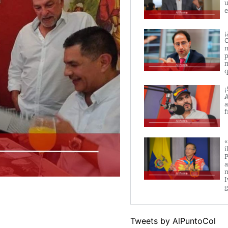
u
e
¡
C
m
p
m
q
¡
A
a
f
«
i
P
a
m
I
g
Tweets by AlPuntoCol