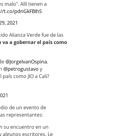
 malo". Allí tienen a
://t.co/pdnGkFBIhS
29, 2021
tido Alianza Verde fue de las
o va a gobernar el país como
lde
@JorgeIvanOspina
.
on
@petrogustavo
y
l país como JIO a Cali?
2021
edio de un evento de
las representantes:
on su encuentro en un
y algunos escritores. Le